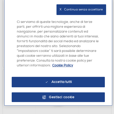
X   Continua senza accettare
ACCESSORI CUCINA
SMEG - SMFB01 (Frusta piatta per impastatrice)-
Ci serviamo di queste tecnologie, anche di terze
INOX
parti, per offrirti una migliore esperienza di
€ 29,00
navigazione, per personalizzare contenuti ed
annunci in modo che siano aderenti ai tuoi interessi,
non disponibile
fornirti funzionalità dei social media ed analizzare le
Acquisto online:
prestazioni del nostro sito. Selezionando
non disponibile
Ritiro in negozio:
“Impostazioni cookie” ti sarà possibile determinare
quali cookie verranno utilizzati in base alle tue
VISUALIZZA
preferenze. Consulta la nostra cookie policy per
ulteriori informazioni.
Cookie Policy
Accetta tutti
Gestisci cookie