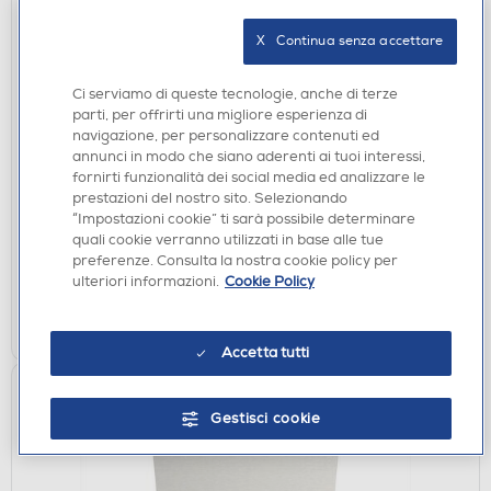
X   Continua senza accettare
Ci serviamo di queste tecnologie, anche di terze
ACCESSORI CUCINA
parti, per offrirti una migliore esperienza di
WITT - SPAZZOLA PER PULIZIA FORNO PIZZA-
navigazione, per personalizzare contenuti ed
Naturale
annunci in modo che siano aderenti ai tuoi interessi,
€ 24,99
fornirti funzionalità dei social media ed analizzare le
prestazioni del nostro sito. Selezionando
€ 24,99
consigliato
“Impostazioni cookie” ti sarà possibile determinare
quali cookie verranno utilizzati in base alle tue
disponibile
Acquisto online:
preferenze. Consulta la nostra cookie policy per
non disponibile
Ritiro in negozio:
ulteriori informazioni.
Cookie Policy
AGGIUNGI
Accetta tutti
Gestisci cookie