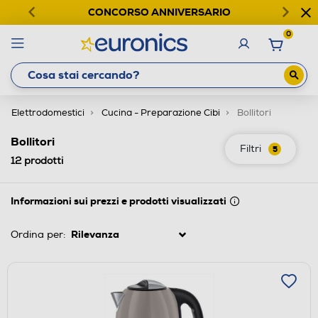
CONCORSO ANNIVERSARIO
0
Elettrodomestici
Cucina - Preparazione Cibi
Bollitori
Bollitori
Filtri
5
12
prodotti
Informazioni sui prezzi e prodotti visualizzati
Ordina per: