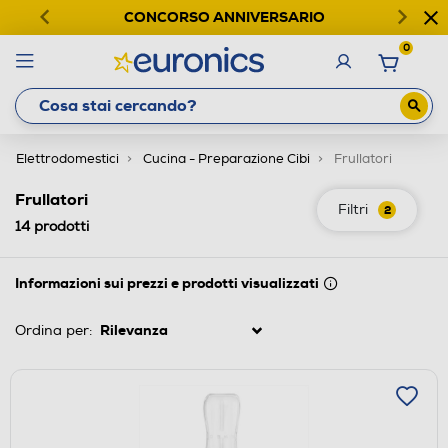
CONCORSO ANNIVERSARIO
0
Elettrodomestici
Cucina - Preparazione Cibi
Frullatori
Frullatori
Filtri
2
14
prodotti
Informazioni sui prezzi e prodotti visualizzati
Ordina per: