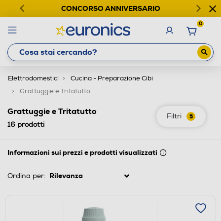
CONCORSO ANNIVERSARIO
0
Elettrodomestici
Cucina - Preparazione Cibi
Grattuggie e Tritatutto
Grattuggie e Tritatutto
Filtri
5
16
prodotti
Informazioni sui prezzi e prodotti visualizzati
Ordina per: