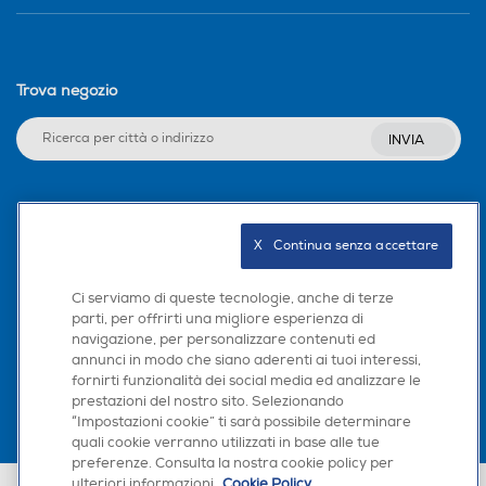
Trova negozio
INVIA
Seguici sui social
X   Continua senza accettare
Ci serviamo di queste tecnologie, anche di terze
parti, per offrirti una migliore esperienza di
Scarica la nostra app
navigazione, per personalizzare contenuti ed
annunci in modo che siano aderenti ai tuoi interessi,
fornirti funzionalità dei social media ed analizzare le
prestazioni del nostro sito. Selezionando
“Impostazioni cookie” ti sarà possibile determinare
quali cookie verranno utilizzati in base alle tue
preferenze. Consulta la nostra cookie policy per
ulteriori informazioni.
Cookie Policy