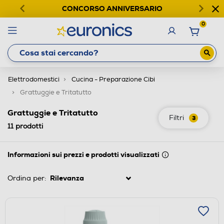
CONCORSO ANNIVERSARIO
0
Elettrodomestici
Cucina - Preparazione Cibi
Grattuggie e Tritatutto
Grattuggie e Tritatutto
Filtri
3
11
prodotti
Informazioni sui prezzi e prodotti visualizzati
Ordina per: