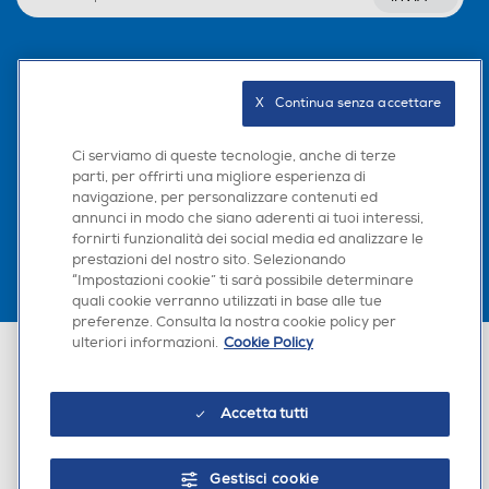
Seguici sui social
X   Continua senza accettare
Ci serviamo di queste tecnologie, anche di terze
parti, per offrirti una migliore esperienza di
Scarica la nostra app
navigazione, per personalizzare contenuti ed
annunci in modo che siano aderenti ai tuoi interessi,
fornirti funzionalità dei social media ed analizzare le
prestazioni del nostro sito. Selezionando
“Impostazioni cookie” ti sarà possibile determinare
quali cookie verranno utilizzati in base alle tue
preferenze. Consulta la nostra cookie policy per
ulteriori informazioni.
Cookie Policy
Euronics Italia SpA. Sede legale Via Montefeltro, 6/a 20156 Milano
Partita Iva, Codice Fiscale e iscrizione CCIAA Milano Monza Brianza Lodi
n. 13337170156. Codice intermediario SDI: HHBD9AK. Vendite soggette
agli Artt. 45 e ss del Codice del Consumo in tema di Diritti dei
Accetta tutti
Consumatori.
Gestisci cookie