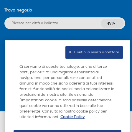
Trova negozio
INVIA
Seguici sui social
X   Continua senza accettare
Ci serviamo di queste tecnologie, anche di terze
parti, per offrirti una migliore esperienza di
Scarica la nostra app
navigazione, per personalizzare contenuti ed
annunci in modo che siano aderenti ai tuoi interessi,
fornirti funzionalità dei social media ed analizzare le
prestazioni del nostro sito. Selezionando
“Impostazioni cookie” ti sarà possibile determinare
quali cookie verranno utilizzati in base alle tue
preferenze. Consulta la nostra cookie policy per
ulteriori informazioni.
Cookie Policy
Euronics Italia SpA. Sede legale Via Montefeltro, 6/a 20156 Milano
Partita Iva, Codice Fiscale e iscrizione CCIAA Milano Monza Brianza Lodi
n. 13337170156. Codice intermediario SDI: HHBD9AK. Vendite soggette