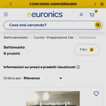
CONCORSO ANNIVERSARIO
0
Elettrodomestici
Cucina - Preparazione Cibi
Sottovuoto
Sottovuoto
Filtri
2
8
prodotti
Informazioni sui prezzi e prodotti visualizzati
Ordina per: