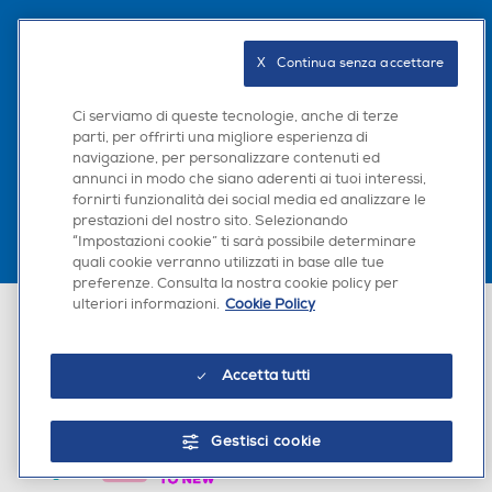
Seguici sui social
X   Continua senza accettare
Ci serviamo di queste tecnologie, anche di terze
parti, per offrirti una migliore esperienza di
Scarica la nostra app
navigazione, per personalizzare contenuti ed
annunci in modo che siano aderenti ai tuoi interessi,
fornirti funzionalità dei social media ed analizzare le
prestazioni del nostro sito. Selezionando
“Impostazioni cookie” ti sarà possibile determinare
quali cookie verranno utilizzati in base alle tue
preferenze. Consulta la nostra cookie policy per
ulteriori informazioni.
Cookie Policy
Euronics Italia SpA. Sede legale Via Montefeltro, 6/a 20156 Milano
Partita Iva, Codice Fiscale e iscrizione CCIAA Milano Monza Brianza Lodi
n. 13337170156. Codice intermediario SDI: HHBD9AK. Vendite soggette
agli Artt. 45 e ss del Codice del Consumo in tema di Diritti dei
Accetta tutti
Consumatori.
Gestisci cookie