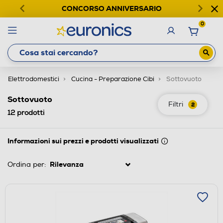
CONCORSO ANNIVERSARIO
0
Elettrodomestici
Cucina - Preparazione Cibi
Sottovuoto
Sottovuoto
Filtri
2
12
prodotti
Informazioni sui prezzi e prodotti visualizzati
Ordina per: