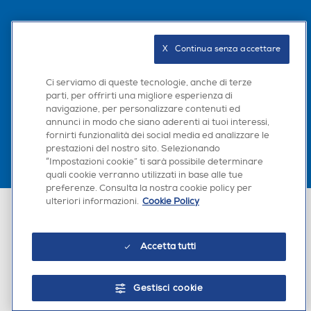
Seguici sui social
X   Continua senza accettare
Ci serviamo di queste tecnologie, anche di terze
parti, per offrirti una migliore esperienza di
Scarica la nostra app
navigazione, per personalizzare contenuti ed
annunci in modo che siano aderenti ai tuoi interessi,
fornirti funzionalità dei social media ed analizzare le
prestazioni del nostro sito. Selezionando
“Impostazioni cookie” ti sarà possibile determinare
quali cookie verranno utilizzati in base alle tue
preferenze. Consulta la nostra cookie policy per
ulteriori informazioni.
Cookie Policy
Euronics Italia SpA. Sede legale Via Montefeltro, 6/a 20156 Milano
Partita Iva, Codice Fiscale e iscrizione CCIAA Milano Monza Brianza Lodi
n. 13337170156. Codice intermediario SDI: HHBD9AK. Vendite soggette
agli Artt. 45 e ss del Codice del Consumo in tema di Diritti dei
Accetta tutti
Consumatori.
Gestisci cookie