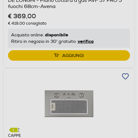
DE LONGHI - Piano cottura a gas AVF 57 PRO 5
fuochi 68cm-Avena
€ 369,00
€ 419,00
consigliato
disponibile
Acquisto online:
verifica
Ritiro in negozio in 30' gratuito:
AGGIUNGI
CAPPE