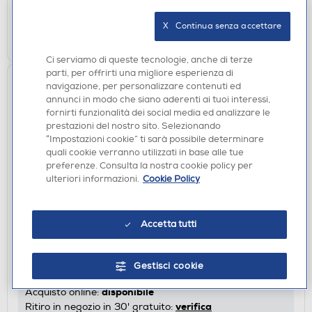
verifica
Ritiro in negozio in 30' gratuito:
X   Continua senza accettare
AGGIUNGI
Ci serviamo di queste tecnologie, anche di terze
parti, per offrirti una migliore esperienza di
navigazione, per personalizzare contenuti ed
annunci in modo che siano aderenti ai tuoi interessi,
fornirti funzionalità dei social media ed analizzare le
prestazioni del nostro sito. Selezionando
“Impostazioni cookie” ti sarà possibile determinare
quali cookie verranno utilizzati in base alle tue
preferenze. Consulta la nostra cookie policy per
ulteriori informazioni.
Cookie Policy
LAVELLI
GLEM GAS - Lavello lneare LS286C 2 vasche-
Accetta tutti
CROMA
€ 355,00
Gestisci cookie
€ 445,00
consigliato
disponibile
Acquisto online:
verifica
Ritiro in negozio in 30' gratuito: