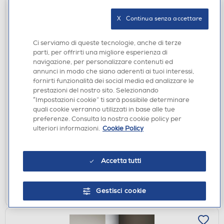
X   Continua senza accettare
Ci serviamo di queste tecnologie, anche di terze
parti, per offrirti una migliore esperienza di
navigazione, per personalizzare contenuti ed
annunci in modo che siano aderenti ai tuoi interessi,
fornirti funzionalità dei social media ed analizzare le
FRIGORIFERI DA INCASSO
prestazioni del nostro sito. Selezionando
ASKO - Frigorifero combinato RFN 31831 EI Classe
“Impostazioni cookie” ti sarà possibile determinare
E 248 lt-Bianco
quali cookie verranno utilizzati in base alle tue
preferenze. Consulta la nostra cookie policy per
€ 1.299,00
ulteriori informazioni.
Cookie Policy
€ 1.299,00
consigliato
disponibile
Acquisto online:
Accetta tutti
non disponibile
Ritiro in negozio:
AGGIUNGI
Gestisci cookie