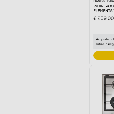
PIANI COTTURA
WHIRLPOOL 
ELEMENTS T
Acciaio inos
€ 259,00
Acquisto onl
Ritiro in neg