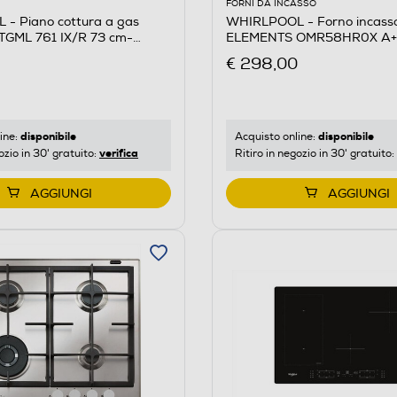
FORNI DA INCASSO
- Piano cottura a gas
WHIRLPOOL - Forno incasso 
GML 761 IX/R 73 cm-
ELEMENTS OMR58HR0X A+-
sidabile
steel
€ 298,00
disponibile
disponibile
ine:
Acquisto online:
verifica
ozio in 30' gratuito:
Ritiro in negozio in 30' gratuito:
AGGIUNGI
AGGIUNGI