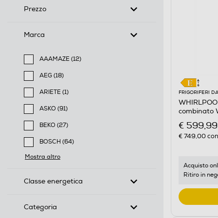
Prezzo
Marca
AAAMAZE (12)
Filtra per Marca: AAAMAZE
AEG (18)
Filtra per Marca: AEG
ARIETE (1)
FRIGORIFERI D
WHIRLPOOL -
Filtra per Marca: ARIETE
ASKO (91)
combinato
Filtra per Marca: ASKO
€ 599,99
BEKO (27)
Filtra per Marca: BEKO
€ 749,00
con
BOSCH (64)
Filtra per Marca: BOSCH
Mostra altro
Acquisto onl
Ritiro in neg
Classe energetica
Categoria