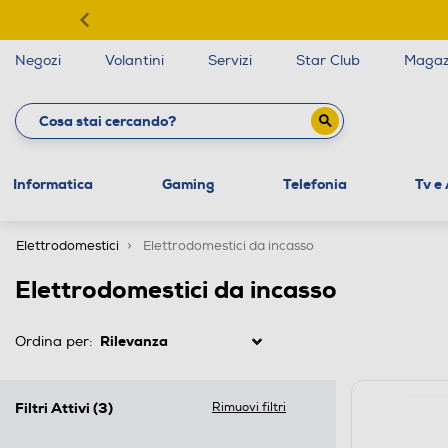
Negozi
Volantini
Servizi
Star Club
Magaz
Informatica
Gaming
Telefonia
Tv e
Elettrodomestici
Elettrodomestici da incasso
Elettrodomestici da incasso
Ordina per:
Filtri Attivi
(3)
Rimuovi filtri