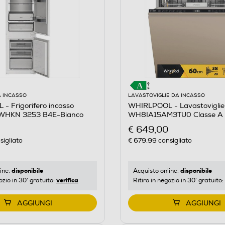
A INCASSO
LAVASTOVIGLIE DA INCASSO
 Frigorifero incasso
WHIRLPOOL - Lavastoviglie
 WHKN 3253 B4E-Bianco
WH8IA15AM3TU0 Classe A 1
€ 649,00
sigliato
€ 679,99
consigliato
disponibile
disponibile
ine:
Acquisto online:
verifica
ozio in 30' gratuito:
Ritiro in negozio in 30' gratuito:
AGGIUNGI
AGGIUNGI