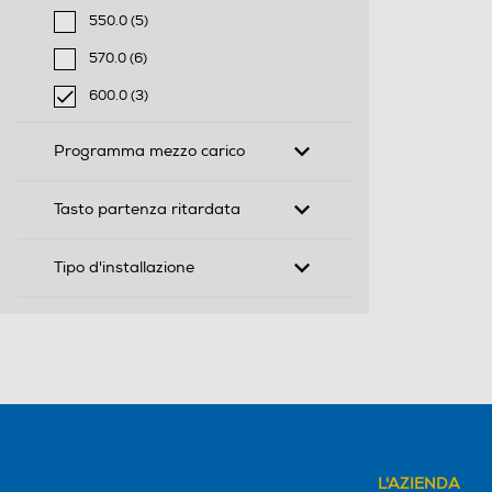
550.0 (5)
Filtra per Profondità-mm: 550.0
570.0 (6)
Filtra per Profondità-mm: 570.0
600.0 (3)
selected Filtro applicato per Profondità-mm: 600.0
Programma mezzo carico
Tasto partenza ritardata
Tipo d'installazione
L'AZIENDA