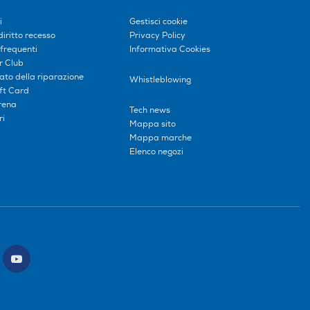
i
Gestisci cookie
diritto recesso
Privacy Policy
frequenti
Informativa Cookies
r Club
tato della riparazione
Whistleblowing
ift Card
erena
Tech news
ri
Mappa sito
Mappa marche
Elenco negozi