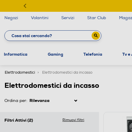
Negozi
Volantini
Servizi
Star Club
Magaz
Informatica
Gaming
Telefonia
Tv e
Elettrodomestici
Elettrodomestici da incasso
Elettrodomestici da incasso
Ordina per:
Filtri Attivi
(2)
Rimuovi filtri