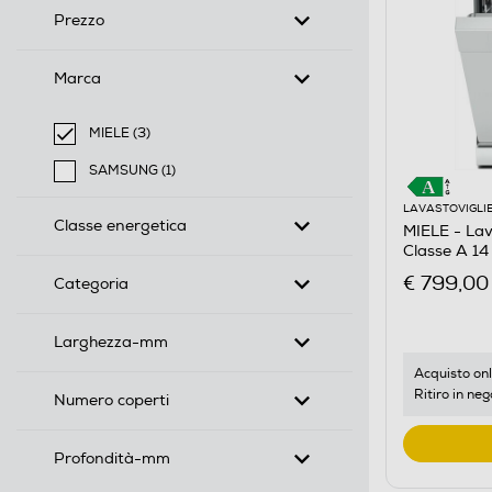
Prezzo
Marca
MIELE (3)
selected Filtro applicato per Marca: MIELE
SAMSUNG (1)
Filtra per Marca: SAMSUNG
LAVASTOVIGLI
Classe energetica
MIELE - La
Classe A 14 
€ 799,00
Categoria
Larghezza-mm
Acquisto onl
Ritiro in neg
Numero coperti
Profondità-mm