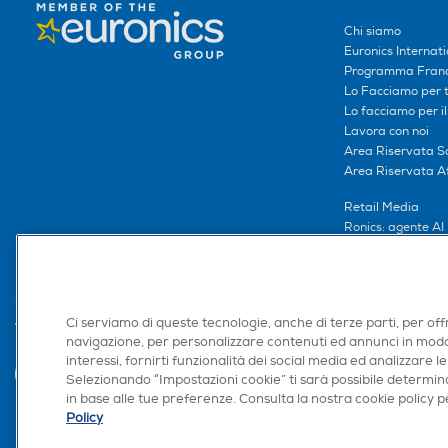
Chi siamo
Euronics Internati
Programma Franc
Lo Facciamo per te
Lo facciamo per i
Lavora con noi
Area Riservata S
Area Riservata Aff
Retail Media
Ronics: agente AI
Ci serviamo di queste tecnologie, anche di terze parti, per off
Trova negozio
navigazione, per personalizzare contenuti ed annunci in modo
interessi, fornirti funzionalità dei social media ed analizzare le
Selezionando “Impostazioni cookie” ti sarà possibile determina
in base alle tue preferenze. Consulta la nostra cookie policy pe
Policy