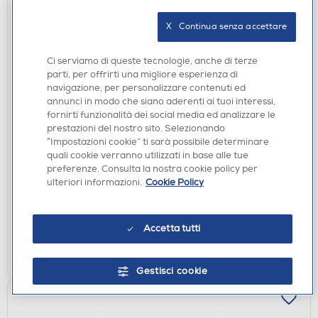
X   Continua senza accettare
Ci serviamo di queste tecnologie, anche di terze
parti, per offrirti una migliore esperienza di
navigazione, per personalizzare contenuti ed
annunci in modo che siano aderenti ai tuoi interessi,
PIANI COTTURA
fornirti funzionalità dei social media ed analizzare le
GLEM GAS - Piano cottura a gas GT64AC-
prestazioni del nostro sito. Selezionando
ANTRACITE
“Impostazioni cookie” ti sarà possibile determinare
€ 349,00
quali cookie verranno utilizzati in base alle tue
preferenze. Consulta la nostra cookie policy per
€ 355,00
consigliato
ulteriori informazioni.
Cookie Policy
disponibile
Acquisto online:
non disponibile
Ritiro in negozio:
Accetta tutti
AGGIUNGI
Gestisci cookie