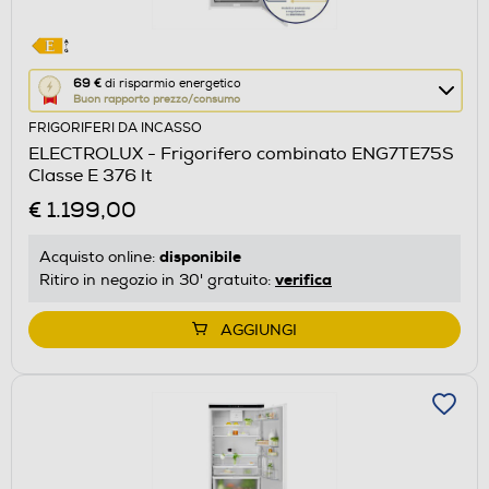
Questa
69 €
di risparmio energetico
Buon rapporto prezzo/consumo
azione
FRIGORIFERI DA INCASSO
aprirà
ELECTROLUX - Frigorifero combinato ENG7TE75S
il
Classe E 376 lt
Calcolatore
€ 1.199,00
di
risparmio
disponibile
Acquisto online:
energetico
verifica
Ritiro in negozio in 30' gratuito:
di
Youreko.
AGGIUNGI