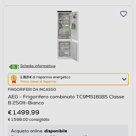
Scheda informativa
Questa
1.313 €
di risparmio energetico
Prima classe di risparmio
azione
FRIGORIFERI DA INCASSO
aprirà
AEG - Frigorifero combinato TC9MS181BS Classe
il
B 250lt-Bianco
Calcolatore
€ 1.499,99
di
€ 1.599,00
consigliato
risparmio
energetico
disponibile
Acquisto online:
di