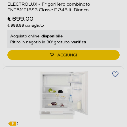
ELECTROLUX - Frigorifero combinato
il
ENT6ME18S3 Classe E 248 lt-Bianco
Calcolatore
€ 699,00
di
€ 999,99
consigliato
risparmio
energetico
disponibile
Acquisto online:
di
verifica
Ritiro in negozio in 30' gratuito:
Youreko.
AGGIUNGI