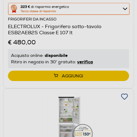
Questa
223 €
di risparmio energetico
Terza classe di risparmio
azione
FRIGORIFERI DA INCASSO
aprirà
ELECTROLUX - Frigorifero sotto-tavolo
il
ESB2AE82S Classe E 107 lt
Calcolatore
€ 480,00
di
risparmio
disponibile
Acquisto online:
energetico
verifica
Ritiro in negozio in 30' gratuito:
di
Youreko.
AGGIUNGI