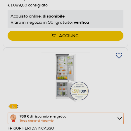
€ 1.099,00
consigliato
risparmio
energetico
disponibile
Acquisto online:
di
verifica
Ritiro in negozio in 30' gratuito:
Youreko.
AGGIUNGI
Questa
786 €
di risparmio energetico
Terza classe di risparmio
azione
FRIGORIFERI DA INCASSO
aprirà