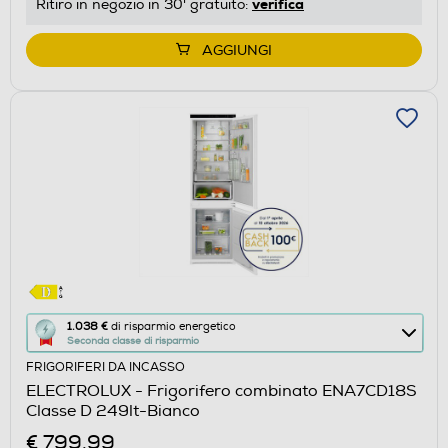
verifica
Ritiro in negozio in 30' gratuito:
Youreko.
AGGIUNGI
Questa
1.038 €
di risparmio energetico
Seconda classe di risparmio
azione
FRIGORIFERI DA INCASSO
aprirà
ELECTROLUX - Frigorifero combinato ENA7CD18S
il
Classe D 249lt-Bianco
Calcolatore
€ 799,99
di