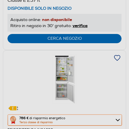
Classe E 257 lt
Calcolatore
DISPONIBILE SOLO IN NEGOZIO
di
risparmio
non disponibile
Acquisto online:
energetico
verifica
Ritiro in negozio in 30' gratuito:
di
Youreko.
CERCA NEGOZIO
Questa
786 €
di risparmio energetico
Terza classe di risparmio
azione