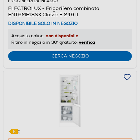
FRIGORIFERI DA INCASSO
aprirà
ELECTROLUX - Frigorifero combinato
il
ENT6ME18SX Classe E 249 lt
Calcolatore
DISPONIBILE SOLO IN NEGOZIO
di
risparmio
non disponibile
Acquisto online:
energetico
verifica
Ritiro in negozio in 30' gratuito:
di
Youreko.
CERCA NEGOZIO