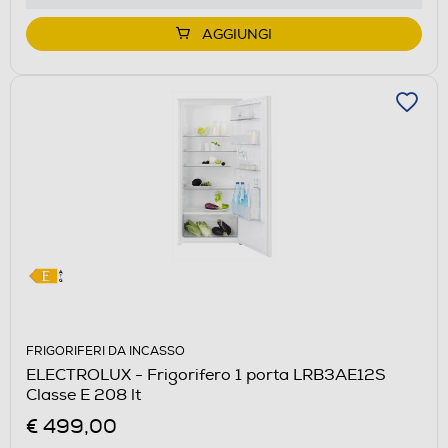
di
Youreko.
AGGIUNGI
FRIGORIFERI DA INCASSO
ELECTROLUX - Frigorifero 1 porta LRB3AE12S
Classe E 208 lt
€ 499,00