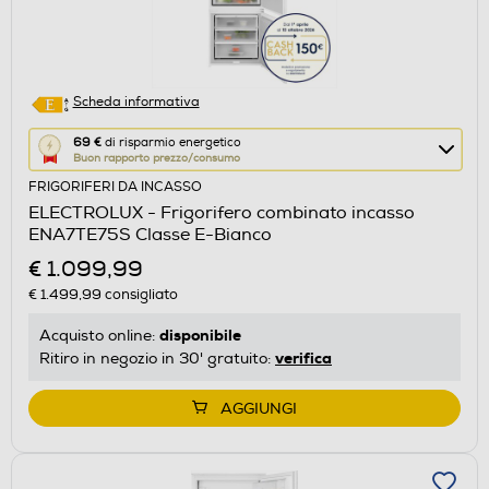
Scheda informativa
Questa
69 €
di risparmio energetico
Buon rapporto prezzo/consumo
azione
FRIGORIFERI DA INCASSO
aprirà
ELECTROLUX - Frigorifero combinato incasso
il
ENA7TE75S Classe E-Bianco
Calcolatore
€ 1.099,99
di
€ 1.499,99
consigliato
risparmio
energetico
disponibile
Acquisto online:
di
verifica
Ritiro in negozio in 30' gratuito:
Youreko.
AGGIUNGI