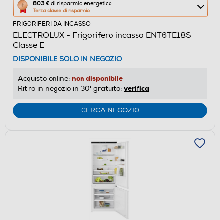
Questa
803 €
di risparmio energetico
Terza classe di risparmio
azione
FRIGORIFERI DA INCASSO
aprirà
ELECTROLUX - Frigorifero incasso ENT6TE18S
il
Classe E
Calcolatore
DISPONIBILE SOLO IN NEGOZIO
di
risparmio
non disponibile
Acquisto online:
energetico
verifica
Ritiro in negozio in 30' gratuito:
di
Youreko.
CERCA NEGOZIO