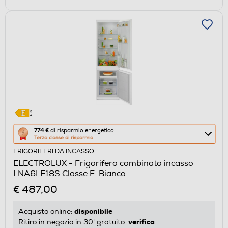
Questa
774 €
di risparmio energetico
Terza classe di risparmio
azione
FRIGORIFERI DA INCASSO
aprirà
ELECTROLUX - Frigorifero combinato incasso
il
LNA6LE18S Classe E-Bianco
Calcolatore
€ 487,00
di
risparmio
disponibile
Acquisto online:
energetico
verifica
Ritiro in negozio in 30' gratuito: