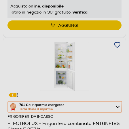
disponibile
Acquisto online:
verifica
Ritiro in negozio in 30' gratuito:
AGGIUNGI
Questa
791 €
di risparmio energetico
Terza classe di risparmio
azione
FRIGORIFERI DA INCASSO
aprirà
ELECTROLUX - Frigorifero combinato ENT6NE18S
il