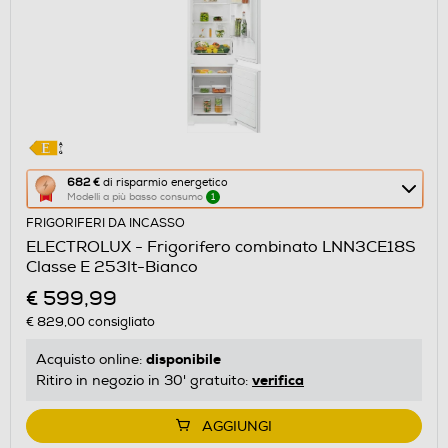
Questa
682 €
di risparmio energetico
Modelli a più basso consumo
1
azione
FRIGORIFERI DA INCASSO
aprirà
ELECTROLUX - Frigorifero combinato LNN3CE18S
il
Classe E 253lt-Bianco
Calcolatore
€ 599,99
di
€ 829,00
consigliato
risparmio
energetico
disponibile
Acquisto online:
di
verifica
Ritiro in negozio in 30' gratuito:
Youreko.
AGGIUNGI