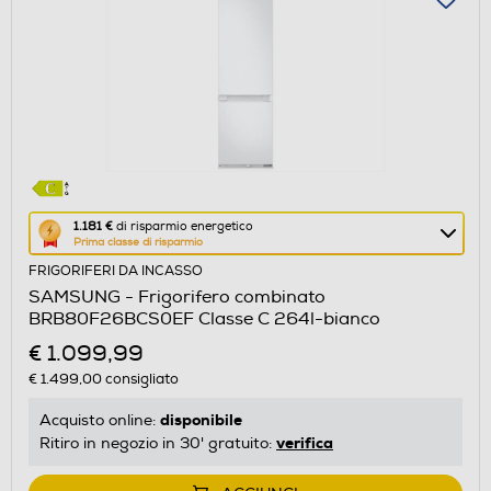
Questa
1.181 €
di risparmio energetico
Prima classe di risparmio
azione
FRIGORIFERI DA INCASSO
aprirà
SAMSUNG - Frigorifero combinato
il
BRB80F26BCS0EF Classe C 264l-bianco
Calcolatore
€ 1.099,99
di
€ 1.499,00
consigliato
risparmio
energetico
disponibile
Acquisto online:
di
verifica
Ritiro in negozio in 30' gratuito:
Youreko.