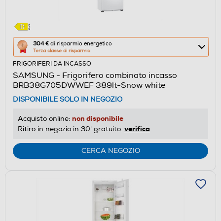
Questa
304 €
di risparmio energetico
Terza classe di risparmio
azione
FRIGORIFERI DA INCASSO
aprirà
SAMSUNG - Frigorifero combinato incasso
il
BRB38G705DWWEF 389lt-Snow white
Calcolatore
DISPONIBILE SOLO IN NEGOZIO
di
risparmio
non disponibile
Acquisto online:
energetico
verifica
Ritiro in negozio in 30' gratuito:
di
Youreko.
CERCA NEGOZIO