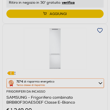
verifica
Ritiro in negozio in 30' gratuito:
di
Youreko.
AGGIUNGI
Questa
717 €
di risparmio energetico
Terza classe di risparmio
azione
FRIGORIFERI DA INCASSO
aprirà
SAMSUNG - Frigorifero combinato
il
BRB80F30AES0EF Classe E-Bianco
Calcolatore