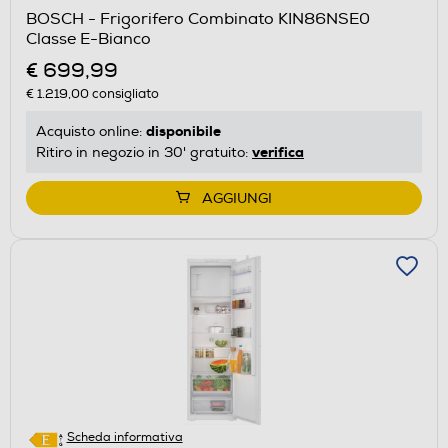
aprirà
BOSCH - Frigorifero Combinato KIN86NSE0
il
Classe E-Bianco
Calcolatore
€ 699,99
di
€ 1.219,00
consigliato
risparmio
energetico
disponibile
Acquisto online:
di
verifica
Ritiro in negozio in 30' gratuito:
Youreko.
AGGIUNGI
Scheda informativa