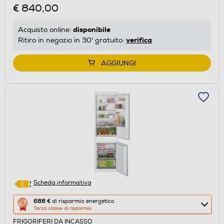
€ 840,00
di
risparmio
disponibile
Acquisto online:
energetico
verifica
Ritiro in negozio in 30' gratuito:
di
Youreko.
AGGIUNGI
Scheda informativa
Questa
688 €
di risparmio energetico
Terza classe di risparmio
azione
FRIGORIFERI DA INCASSO