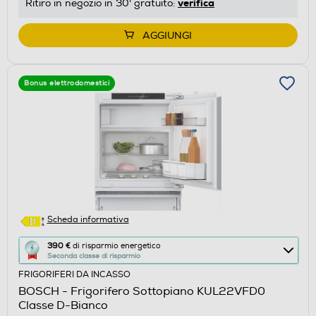
verifica
Ritiro in negozio in 30' gratuito:
Youreko.
AGGIUNGI
Bonus elettrodomestici
Scheda informativa
Questa
390 €
di risparmio energetico
Seconda classe di risparmio
azione
FRIGORIFERI DA INCASSO
aprirà
BOSCH - Frigorifero Sottopiano KUL22VFD0
il
Classe D-Bianco
Calcolatore