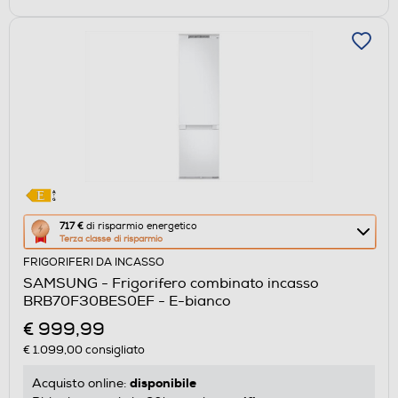
Questa
717 €
di risparmio energetico
Terza classe di risparmio
azione
FRIGORIFERI DA INCASSO
aprirà
SAMSUNG - Frigorifero combinato incasso
il
BRB70F30BES0EF - E-bianco
Calcolatore
€ 999,99
di
€ 1.099,00
consigliato
risparmio
energetico
disponibile
Acquisto online:
di