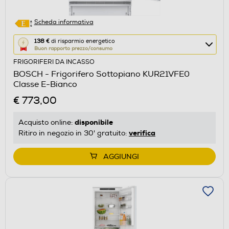
Scheda informativa
Questa
138 €
di risparmio energetico
Buon rapporto prezzo/consumo
azione
FRIGORIFERI DA INCASSO
aprirà
BOSCH - Frigorifero Sottopiano KUR21VFE0
il
Classe E-Bianco
Calcolatore
€ 773,00
di
risparmio
disponibile
Acquisto online:
energetico
verifica
Ritiro in negozio in 30' gratuito:
di
Youreko.
AGGIUNGI