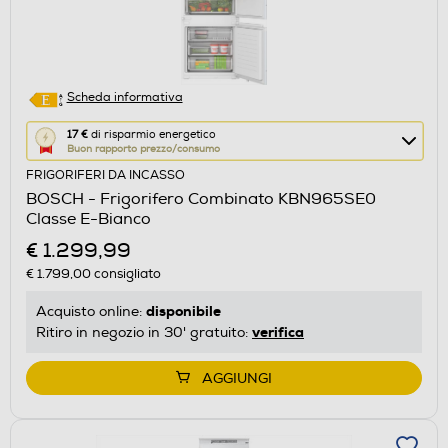
Scheda informativa
Questa
17 €
di risparmio energetico
Buon rapporto prezzo/consumo
azione
FRIGORIFERI DA INCASSO
aprirà
BOSCH - Frigorifero Combinato KBN965SE0
il
Classe E-Bianco
Calcolatore
€ 1.299,99
di
€ 1.799,00
consigliato
risparmio
energetico
disponibile
Acquisto online:
di
verifica
Ritiro in negozio in 30' gratuito:
Youreko.
AGGIUNGI