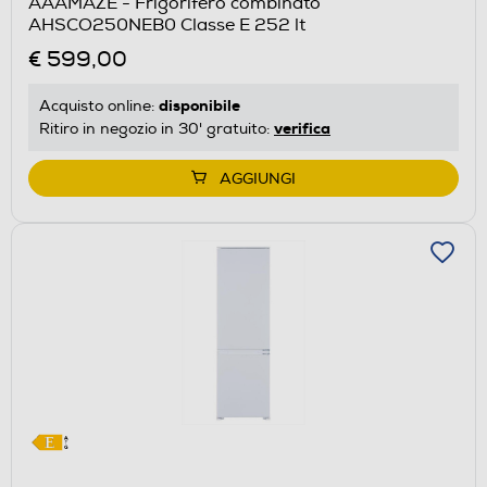
AAAMAZE - Frigorifero combinato
il
AHSCO250NEB0 Classe E 252 lt
Calcolatore
€ 599,00
di
risparmio
disponibile
Acquisto online:
energetico
verifica
Ritiro in negozio in 30' gratuito:
di
Youreko.
AGGIUNGI