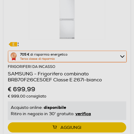
Questa
705 €
di risparmio energetico
Terza classe di risparmio
azione
FRIGORIFERI DA INCASSO
aprirà
SAMSUNG - Frigorifero combinato
il
BRB70F26CES0EF Classe E 267l-bianco
Calcolatore
€ 699,99
di
€ 999,00
consigliato
risparmio
energetico
disponibile
Acquisto online:
di
verifica
Ritiro in negozio in 30' gratuito:
Youreko.
AGGIUNGI