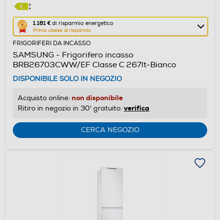
Questa
1.181 €
di risparmio energetico
Prima classe di risparmio
azione
FRIGORIFERI DA INCASSO
aprirà
SAMSUNG - Frigorifero incasso
il
BRB26703CWW/EF Classe C 267lt-Bianco
Calcolatore
DISPONIBILE SOLO IN NEGOZIO
di
risparmio
non disponibile
Acquisto online:
energetico
verifica
Ritiro in negozio in 30' gratuito:
di
Youreko.
CERCA NEGOZIO