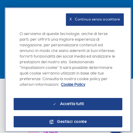
Seguici sui social
X   Continua senza accettare
Ci serviamo di queste tecnologie, anche di terze
parti, per offrirti una migliore esperienza di
Scarica la nostra app
navigazione, per personalizzare contenuti ed
annunci in modo che siano aderenti ai tuoi interessi,
fornirti funzionalità dei social media ed analizzare le
prestazioni del nostro sito. Selezionando
“Impostazioni cookie” ti sarà possibile determinare
×
quali cookie verranno utilizzati in base alle tue
Hai bisogno di un
preferenze. Consulta la nostra cookie policy per
suggerimento su cosa
ulteriori informazioni.
Cookie Policy
Euronics Italia SpA. Sede legale Via Montefeltro, 6/a 20156 Milano
acquistare?
Partita Iva, Codice Fiscale e iscrizione CCIAA Milano Monza Brianza Lodi
n. 13337170156. Codice intermediario SDI: HHBD9AK. Vendite soggette
agli Artt. 45 e ss del Codice del Consumo in tema di Diritti dei
Chatta con RONICS
Accetta tutti
Consumatori.
Gestisci cookie