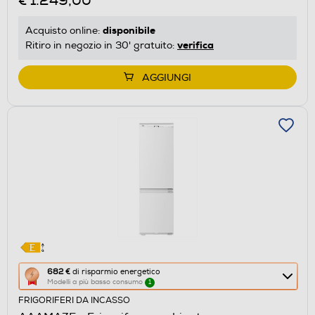
€ 1.249,00
di
risparmio
disponibile
Acquisto online:
energetico
verifica
Ritiro in negozio in 30' gratuito:
di
Youreko.
AGGIUNGI
Questa
682 €
di risparmio energetico
Modelli a più basso consumo
1
azione
FRIGORIFERI DA INCASSO
aprirà