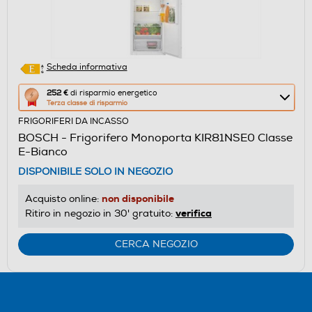
Scheda informativa
Questa
252 €
di risparmio energetico
Terza classe di risparmio
azione
FRIGORIFERI DA INCASSO
aprirà
BOSCH - Frigorifero Monoporta KIR81NSE0 Classe
il
E-Bianco
Calcolatore
DISPONIBILE SOLO IN NEGOZIO
di
risparmio
non disponibile
Acquisto online:
energetico
verifica
Ritiro in negozio in 30' gratuito:
di
Youreko.
CERCA NEGOZIO