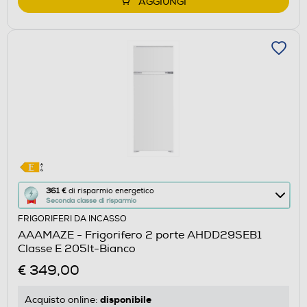
AGGIUNGI
Questa
361 €
di risparmio energetico
Seconda classe di risparmio
azione
FRIGORIFERI DA INCASSO
aprirà
AAAMAZE - Frigorifero 2 porte AHDD29SEB1
il
Classe E 205lt-Bianco
Calcolatore
€ 349,00
di
risparmio
disponibile
Acquisto online:
energetico