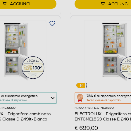
AGGIUNGI
AGGIUNGI
Questa
€
di risparmio energetico
786 €
di risparmio energeti
classe di risparmio
Terza classe di risparmio
azione
A INCASSO
FRIGORIFERI DA INCASSO
aprirà
 - Frigorifero combinato
ELECTROLUX - Frigorifero 
il
Classe D 249lt-Bianco
ENT6ME18S3 Classe E 248 l
re
Calcolatore
€ 699,00