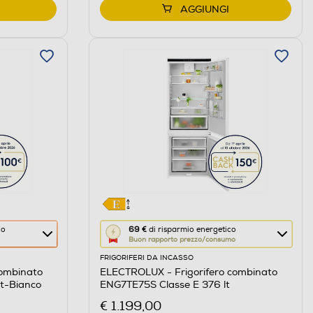
AGGIUNGI
Questa
co
69 €
di risparmio energetico
Buon rapporto prezzo/consumo
azione
FRIGORIFERI DA INCASSO
aprirà
combinato
ELECTROLUX - Frigorifero combinato
il
t-Bianco
ENG7TE75S Classe E 376 lt
Calcolatore
€ 1.199,00