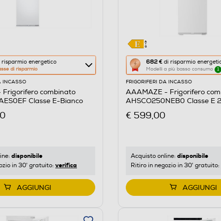
Questa
 risparmio energetico
682 €
di risparmio energeti
asse di risparmio
Modelli a più basso consumo
1
azione
A INCASSO
FRIGORIFERI DA INCASSO
aprirà
Frigorifero combinato
AAAMAZE - Frigorifero com
il
ES0EF Classe E-Bianco
AHSCO250NEB0 Classe E 25
re
Calcolatore
00
€ 599,00
di
risparmio
o
energetico
di
disponibile
disponibile
ine:
Acquisto online:
verifica
ozio in 30' gratuito:
Ritiro in negozio in 30' gratuito:
Youreko.
AGGIUNGI
AGGIUNGI