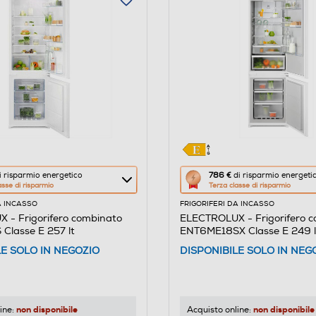
Questa
i risparmio energetico
786 €
di risparmio energeti
asse di risparmio
Terza classe di risparmio
azione
A INCASSO
FRIGORIFERI DA INCASSO
aprirà
 - Frigorifero combinato
ELECTROLUX - Frigorifero 
il
Classe E 257 lt
ENT6ME18SX Classe E 249 l
re
Calcolatore
LE SOLO IN NEGOZIO
DISPONIBILE SOLO IN NEG
di
risparmio
o
energetico
di
non disponibile
non disponibile
ine:
Acquisto online: