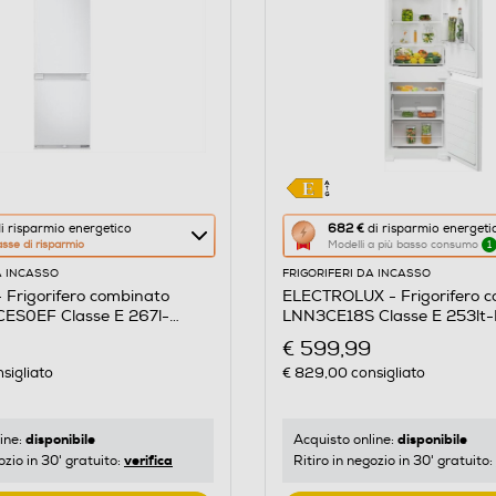
Questa
i risparmio energetico
682 €
di risparmio energeti
asse di risparmio
Modelli a più basso consumo
1
azione
A INCASSO
FRIGORIFERI DA INCASSO
aprirà
Frigorifero combinato
ELECTROLUX - Frigorifero 
il
S0EF Classe E 267l-
LNN3CE18S Classe E 253lt-
re
Calcolatore
€ 599,99
di
sigliato
€ 829,00
consigliato
risparmio
o
energetico
di
disponibile
disponibile
ine:
Acquisto online:
verifica
ozio in 30' gratuito:
Ritiro in negozio in 30' gratuito:
Youreko.