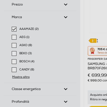
Prezzo
Marca
AAAMAZE (2)
selected Filtro applicato per Marca: AAAMAZE
AEG (1)
Filtra per Marca: AEG
ASKO (8)
Questa
705 €
d
Filtra per Marca: ASKO
Terza cl
BEKO (3)
azione
Filtra per Marca: BEKO
FRIGORIFERI D
aprirà
BOSCH (4)
SAMSUNG - 
il
Filtra per Marca: BOSCH
BRB70F26CE
CANDY (8)
Calcolato
bianco
€ 699,99
Filtra per Marca: CANDY
Mostra altro
di
€ 999,00
con
risparmio
Classe energetica
energetic
di
Acquisto onl
Ritiro in neg
Youreko.
Profondità