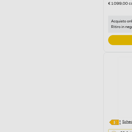
di
€ 1.099,00
co
risparmio
energetic
di
Acquisto onl
Ritiro in neg
Youreko.
Sched