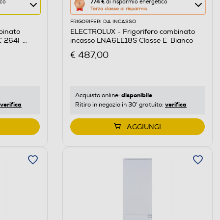
Questa
ico
774 €
di risparmio energetico
Terza classe di risparmio
azione
FRIGORIFERI DA INCASSO
aprirà
binato
ELECTROLUX - Frigorifero combinato
il
 264l-
incasso LNA6LE18S Classe E-Bianco
Calcolatore
€ 487,00
di
risparmio
energetico
di
disponibile
Acquisto online:
verifica
verifica
Ritiro in negozio in 30' gratuito:
Youreko.
AGGIUNGI