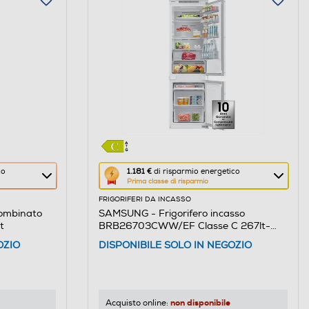
Questa
co
1.181 €
di risparmio energetico
Prima classe di risparmio
azione
FRIGORIFERI DA INCASSO
aprirà
combinato
SAMSUNG - Frigorifero incasso
il
t
BRB26703CWW/EF Classe C 267lt-
Calcolatore
Bianco
OZIO
DISPONIBILE SOLO IN NEGOZIO
di
risparmio
energetico
di
non disponibile
Acquisto online: