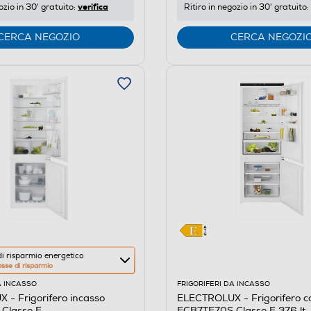
verifica
ozio in 30' gratuito:
Ritiro in negozio in 30' gratuito:
Youreko.
CERCA NEGOZIO
CERCA NEGOZI
i risparmio energetico
asse di risparmio
A INCASSO
FRIGORIFERI DA INCASSO
- Frigorifero incasso
ELECTROLUX - Frigorifero 
Classe E
ECB7TE70S Classe E 376 lt