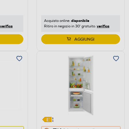
di
risparmio
energetico
di
disponibile
Acquisto online:
verifica
verifica
Ritiro in negozio in 30' gratuito:
Youreko.
AGGIUNGI