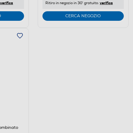
verifica
verifica
Ritiro in negozio in 30' gratuito:
Youreko.
O
CERCA NEGOZIO
combinato