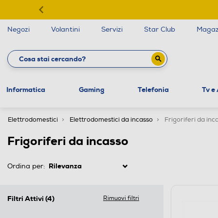
Negozi
Volantini
Servizi
Star Club
Magaz
Informatica
Gaming
Telefonia
Tv e
Elettrodomestici
Elettrodomestici da incasso
Frigoriferi da inc
Frigoriferi da incasso
Ordina per:
Filtri Attivi
(4)
Rimuovi filtri