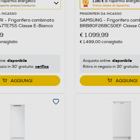
Questa
 risparmio energetico
1.181 €
di risparmio energet
pporto prezzo/consumo
Prima classe di risparmio
azione
A INCASSO
FRIGORIFERI DA INCASSO
aprirà
 - Frigorifero combinato
SAMSUNG - Frigorifero com
il
A7TE75S Classe E-Bianco
BRB80F26BCS0EF Classe C
re
Calcolatore
bianco
99
€ 1.099,99
di
nsigliato
€ 1.499,00
consigliato
risparmio
o
energetico
di
disponibile
disponibile
ine:
Acquisto online:
verifica
ozio in 30' gratuito:
Ritiro in negozio in 30' gratuito:
Youreko.
AGGIUNGI
AGGIUNGI