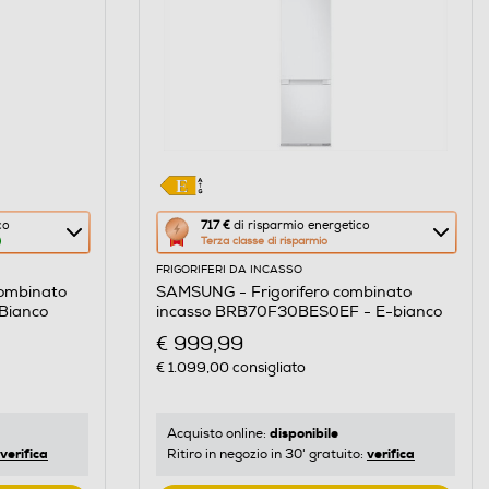
Questa
co
717 €
di risparmio energetico
Terza classe di risparmio
azione
FRIGORIFERI DA INCASSO
aprirà
combinato
SAMSUNG - Frigorifero combinato
il
Bianco
incasso BRB70F30BES0EF - E-bianco
Calcolatore
€ 999,99
di
€ 1.099,00
consigliato
risparmio
energetico
di
disponibile
Acquisto online:
verifica
verifica
Ritiro in negozio in 30' gratuito:
Youreko.