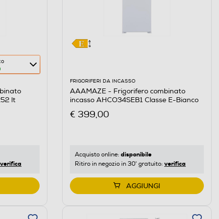
co
FRIGORIFERI DA INCASSO
binato
AAAMAZE - Frigorifero combinato
2 lt
incasso AHCO34SEB1 Classe E-Bianco
€ 399,00
disponibile
Acquisto online:
verifica
verifica
Ritiro in negozio in 30' gratuito:
AGGIUNGI