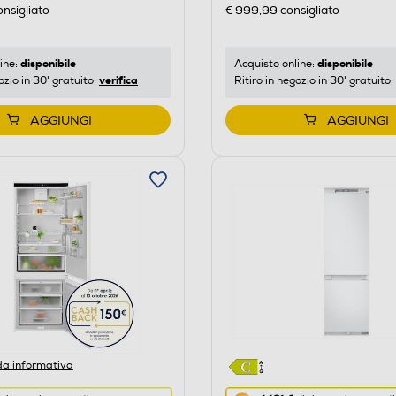
di
nsigliato
€ 999,99
consigliato
risparmio
o
energetico
di
disponibile
disponibile
ine:
Acquisto online:
verifica
ozio in 30' gratuito:
Ritiro in negozio in 30' gratuito:
Youreko.
AGGIUNGI
AGGIUNGI
a informativa