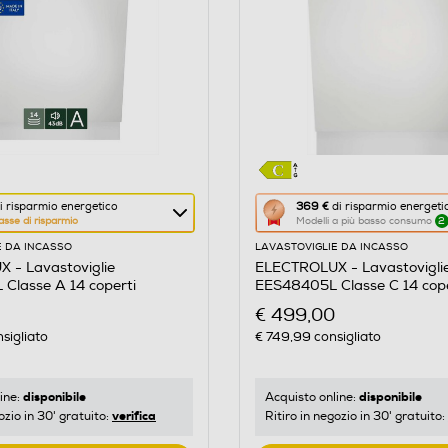
Questa
i risparmio energetico
369 €
di risparmio energeti
asse di risparmio
Modelli a più basso consumo
2
azione
E DA INCASSO
LAVASTOVIGLIE DA INCASSO
aprirà
 - Lavastoviglie
ELECTROLUX - Lavastovigli
il
Classe A 14 coperti
EES48405L Classe C 14 cope
re
Calcolatore
€ 499,00
di
sigliato
€ 749,99
consigliato
risparmio
o
energetico
di
disponibile
disponibile
ine:
Acquisto online:
verifica
ozio in 30' gratuito:
Ritiro in negozio in 30' gratuito:
Youreko.