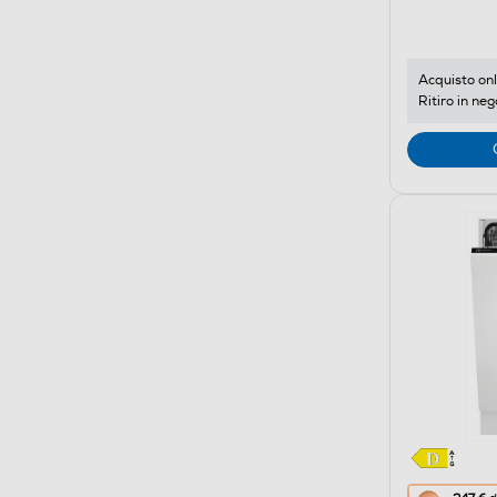
di
risparmio
energetic
di
Acquisto onl
Ritiro in neg
Youreko.