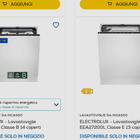
AGGIUNGI
AGGIUNGI
 true
i risparmio energetico
classe di risparmio
E DA INCASSO
LAVASTOVIGLIE DA INCASSO
 - Lavastoviglie
ELECTROLUX - Lavastovigli
lasse B 14 coperti
EEA27200L Classe E 13 cope
re
LE SOLO IN NEGOZIO
DISPONIBILE SOLO IN NEG