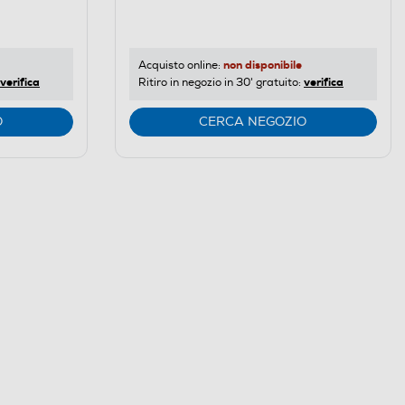
di
risparmio
energetico
di
non disponibile
Acquisto online:
verifica
verifica
Ritiro in negozio in 30' gratuito:
Youreko.
O
CERCA NEGOZIO