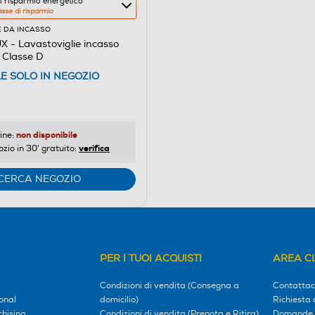
i risparmio energetico
asse di risparmio
E DA INCASSO
- Lavastoviglie incasso
Classe D
re
LE SOLO IN NEGOZIO
o
non disponibile
ine:
verifica
ozio in 30' gratuito:
CERCA NEGOZIO
PER I TUOI ACQUISTI
AREA CL
Condizioni di vendita (Consegna a
Contattac
onal
domicilio)
Richiesta 
hising
Condizioni di vendita (Prenota e Ritira)
Domande 