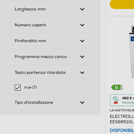
Larghezza-mm
Numero coperti
Profondità-mm
Programma mezzo carico
Tasto partenza ritardata
true (7)
selected Filtro applicato per Tasto partenza ritardata:
Questa
492 €
d
Tipo d'installazione
Seconda 
azione
LAVASTOVIGLI
aprirà
ELECTROLUX
il
EES68510L C
Calcolato
DISPONIBI