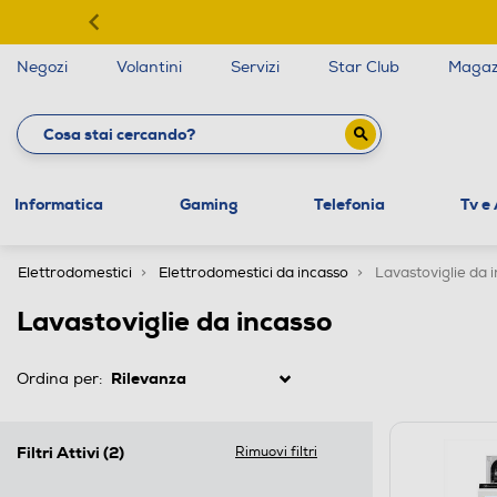
Negozi
Volantini
Servizi
Star Club
Magaz
Informatica
Gaming
Telefonia
Tv e
Elettrodomestici
Elettrodomestici da incasso
Lavastoviglie da 
Lavastoviglie da incasso
Ordina per:
Filtri Attivi
(2)
Rimuovi filtri