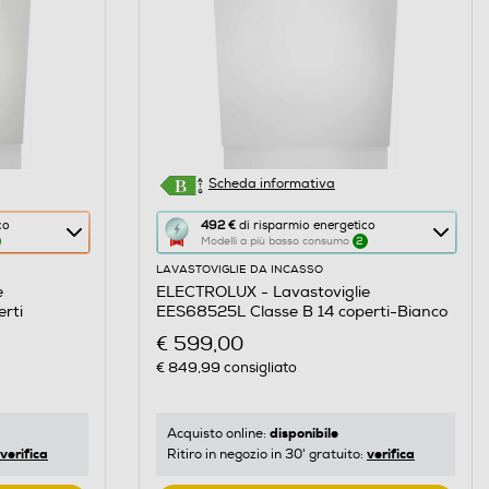
Scheda informativa
Questa
co
492 €
di risparmio energetico
Modelli a più basso consumo
2
azione
LAVASTOVIGLIE DA INCASSO
aprirà
e
ELECTROLUX - Lavastoviglie
il
rti
EES68525L Classe B 14 coperti-Bianco
Calcolatore
€ 599,00
di
€ 849,99
consigliato
risparmio
energetico
di
disponibile
Acquisto online:
verifica
verifica
Ritiro in negozio in 30' gratuito:
Youreko.