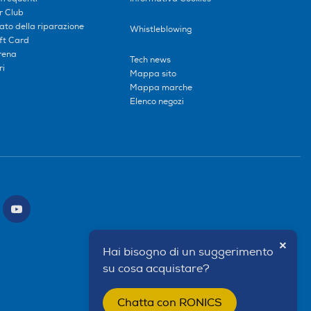
r Club
tato della riparazione
Whistleblowing
ift Card
erena
Tech news
ri
Mappa sito
Mappa marche
Elenco negozi
×
Hai bisogno di un suggerimento
su cosa acquistare?
Chatta con RONICS