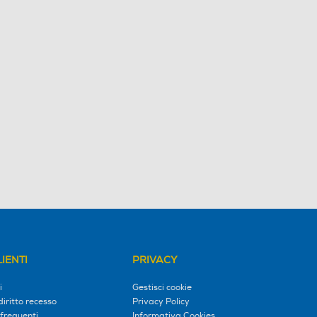
IENTI
PRIVACY
i
Gestisci cookie
diritto recesso
Privacy Policy
frequenti
Informativa Cookies