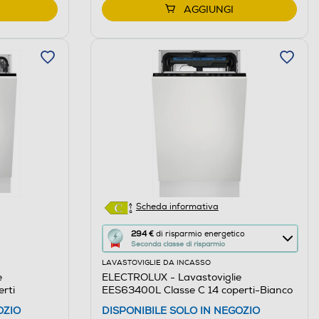
AGGIUNGI
Scheda informativa
Questa
294 €
di risparmio energetico
Seconda classe di risparmio
azione
LAVASTOVIGLIE DA INCASSO
aprirà
e
ELECTROLUX - Lavastoviglie
il
rti
EES63400L Classe C 14 coperti-Bianco
Calcolatore
OZIO
DISPONIBILE SOLO IN NEGOZIO