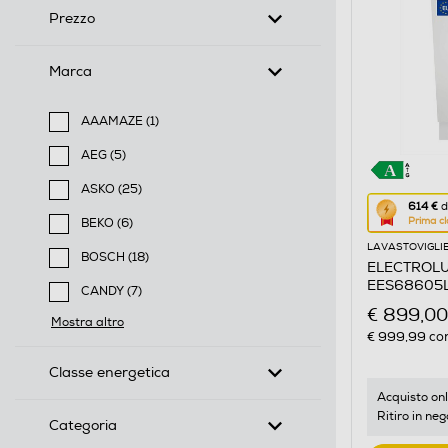
Prezzo
Marca
AAAMAZE (1)
Filtra per Marca: AAAMAZE
AEG (5)
Filtra per Marca: AEG
ASKO (25)
Questa
614 €
d
Filtra per Marca: ASKO
Prima cl
BEKO (6)
azione
Filtra per Marca: BEKO
LAVASTOVIGLI
aprirà
BOSCH (18)
ELECTROLUX
il
Filtra per Marca: BOSCH
EES68605L 
CANDY (7)
Calcolato
€ 899,00
Filtra per Marca: CANDY
Mostra altro
di
€ 999,99
con
risparmio
Classe energetica
energetic
di
Acquisto onl
Ritiro in neg
Youreko.
Categoria