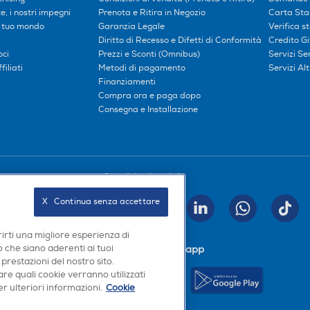
, i nostri impegni
Prenota e Ritira in Negozio
Carta Sta
l tuo mondo
Garanzia Legale
Verifica s
Diritto di Recesso e Difetti di Conformità
Credito G
oci
Prezzi e Sconti (Omnibus)
Servizi S
iliati
Metodi di pagamento
Servizi Alt
Finanziamenti
Compra ora e paga dopo
Consegna e Installazione
Seguici sui social
X   Continua senza accettare
INVIA
rirti una migliore esperienza di
 che siano aderenti ai tuoi
Scarica la nostra app
 prestazioni del nostro sito.
re quali cookie verranno utilizzati
r ulteriori informazioni.
Cookie