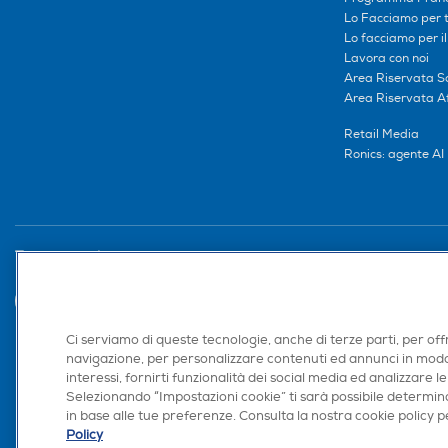
Lo Facciamo per te
Lo facciamo per i
Lavora con noi
Area Riservata S
Area Riservata Aff
Retail Media
Ronics: agente AI
Trova negozio
Ci serviamo di queste tecnologie, anche di terze parti, per off
navigazione, per personalizzare contenuti ed annunci in modo
interessi, fornirti funzionalità dei social media ed analizzare le
Selezionando “Impostazioni cookie” ti sarà possibile determina
in base alle tue preferenze. Consulta la nostra cookie policy pe
Policy