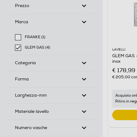
Prezzo
Marca
FRANKE (1)
Filtra per Marca: FRANKE
GLEM GAS (4)
LAVELLI
selected Filtro applicato per Marca: GLEM GAS
GLEM GAS -
inox
Categoria
€ 178,99
€ 205,00
con
Forma
Larghezza-mm
Acquisto onl
Ritiro in neg
Materiale lavello
Numero vasche