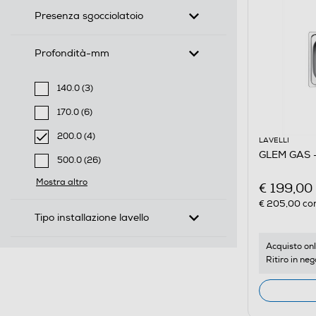
Presenza sgocciolatoio
Profondità-mm
140.0 (3)
Filtra per Profondità-mm: 140.0
170.0 (6)
Filtra per Profondità-mm: 170.0
200.0 (4)
LAVELLI
selected Filtro applicato per Profondità-mm: 200.0
GLEM GAS -
500.0 (26)
Filtra per Profondità-mm: 500.0
Mostra altro
€ 199,00
€ 205,00
con
Tipo installazione lavello
Acquisto onl
Ritiro in neg