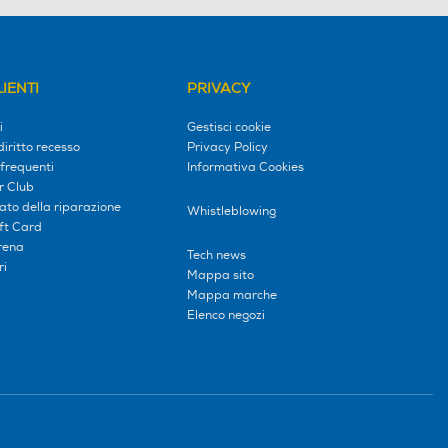
IENTI
PRIVACY
i
Gestisci cookie
diritto recesso
Privacy Policy
frequenti
Informativa Cookies
r Club
tato della riparazione
Whistleblowing
ift Card
erena
Tech news
ri
Mappa sito
Mappa marche
Elenco negozi