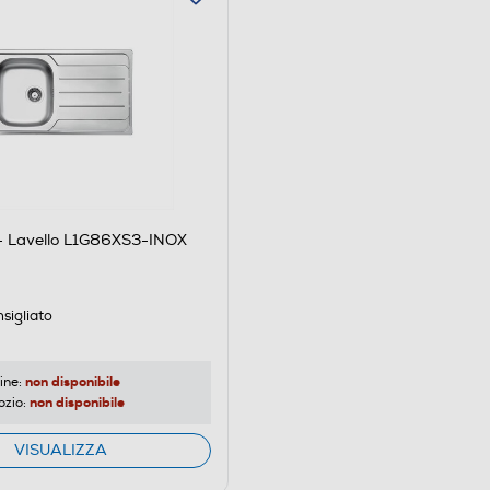
 Lavello L1G86XS3-INOX
sigliato
non disponibile
ine:
non disponibile
ozio:
VISUALIZZA