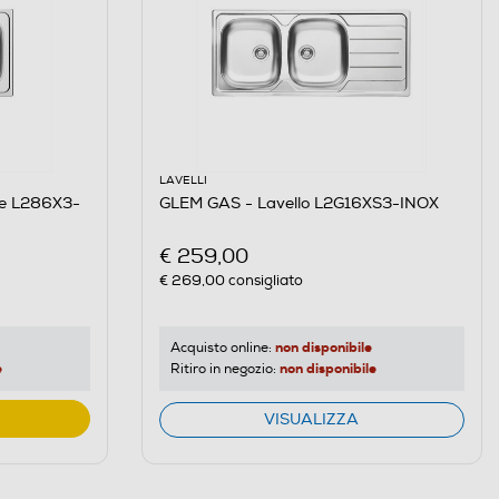
LAVELLI
he L286X3-
GLEM GAS - Lavello L2G16XS3-INOX
€ 259,00
€ 269,00
consigliato
non disponibile
Acquisto online:
e
non disponibile
Ritiro in negozio:
VISUALIZZA