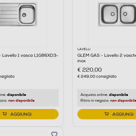
LAVELLI
 Lavello 1 vasca L1G86XD3-
GLEM GAS - Lavello 2 vasc
inox
€ 220,00
sigliato
€ 249,00
consigliato
disponibile
disponibile
ine:
Acquisto online:
non disponibile
non disponibil
ozio:
Ritiro in negozio:
AGGIUNGI
AGGIUNGI