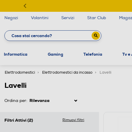
Negozi
Volantini
Servizi
Star Club
Magaz
Informatica
Gaming
Telefonia
Tv e
Elettrodomestici
Elettrodomestici da incasso
Lavelli
Lavelli
Ordina per:
Filtri Attivi
(2)
Rimuovi filtri