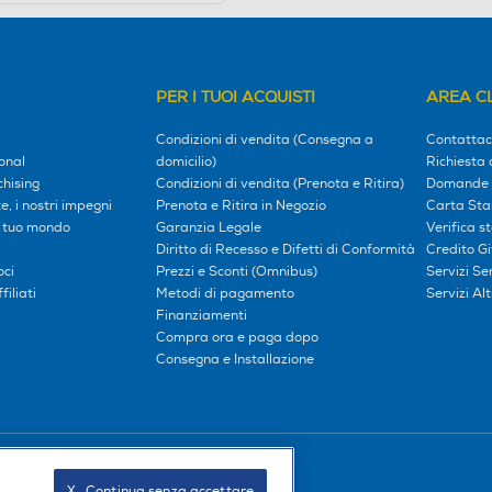
PER I TUOI ACQUISTI
AREA CL
Condizioni di vendita (Consegna a
Contattac
onal
domicilio)
Richiesta 
hising
Condizioni di vendita (Prenota e Ritira)
Domande 
, i nostri impegni
Prenota e Ritira in Negozio
Carta Sta
l tuo mondo
Garanzia Legale
Verifica s
Diritto di Recesso e Difetti di Conformità
Credito G
oci
Prezzi e Sconti (Omnibus)
Servizi S
iliati
Metodi di pagamento
Servizi Alt
Finanziamenti
Compra ora e paga dopo
Consegna e Installazione
Seguici sui social
X   Continua senza accettare