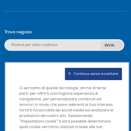
Trova negozio
INVIA
Seguici sui social
X   Continua senza accettare
Ci serviamo di queste tecnologie, anche di terze
parti, per offrirti una migliore esperienza di
Scarica la nostra app
navigazione, per personalizzare contenuti ed
annunci in modo che siano aderenti ai tuoi interessi,
fornirti funzionalità dei social media ed analizzare le
prestazioni del nostro sito. Selezionando
“Impostazioni cookie” ti sarà possibile determinare
quali cookie verranno utilizzati in base alle tue