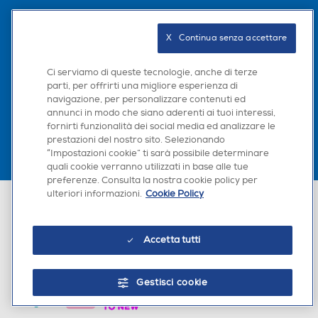
Seguici sui social
X   Continua senza accettare
Ci serviamo di queste tecnologie, anche di terze
parti, per offrirti una migliore esperienza di
Scarica la nostra app
navigazione, per personalizzare contenuti ed
annunci in modo che siano aderenti ai tuoi interessi,
fornirti funzionalità dei social media ed analizzare le
prestazioni del nostro sito. Selezionando
“Impostazioni cookie” ti sarà possibile determinare
quali cookie verranno utilizzati in base alle tue
preferenze. Consulta la nostra cookie policy per
ulteriori informazioni.
Cookie Policy
Euronics Italia SpA. Sede legale Via Montefeltro, 6/a 20156 Milano
Partita Iva, Codice Fiscale e iscrizione CCIAA Milano Monza Brianza Lodi
n. 13337170156. Codice intermediario SDI: HHBD9AK. Vendite soggette
agli Artt. 45 e ss del Codice del Consumo in tema di Diritti dei
Accetta tutti
Consumatori.
Gestisci cookie