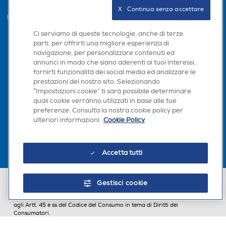
X   Continua senza accettare
INVIA
Ci serviamo di queste tecnologie, anche di terze
parti, per offrirti una migliore esperienza di
navigazione, per personalizzare contenuti ed
Seguici sui social
annunci in modo che siano aderenti ai tuoi interessi,
fornirti funzionalità dei social media ed analizzare le
prestazioni del nostro sito. Selezionando
“Impostazioni cookie” ti sarà possibile determinare
quali cookie verranno utilizzati in base alle tue
Scarica la nostra app
preferenze. Consulta la nostra cookie policy per
ulteriori informazioni.
Cookie Policy
Accetta tutti
Euronics Italia SpA. Sede legale Via Montefeltro, 6/a 20156 Milano
Gestisci cookie
Partita Iva, Codice Fiscale e iscrizione CCIAA Milano Monza Brianza Lodi
n. 13337170156. Codice intermediario SDI: HHBD9AK. Vendite soggette
agli Artt. 45 e ss del Codice del Consumo in tema di Diritti dei
Consumatori.