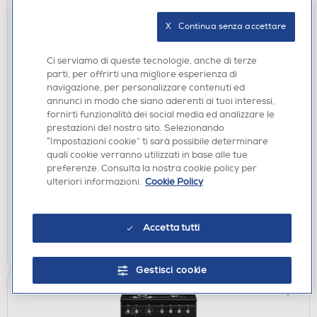
X   Continua senza accettare
Ci serviamo di queste tecnologie, anche di terze
parti, per offrirti una migliore esperienza di
navigazione, per personalizzare contenuti ed
annunci in modo che siano aderenti ai tuoi interessi,
fornirti funzionalità dei social media ed analizzare le
CUCINE
prestazioni del nostro sito. Selezionando
BERTAZZONI LA GERMANIA - Cucina
“Impostazioni cookie” ti sarà possibile determinare
AMN664EBV24 Classe A-Bianco
quali cookie verranno utilizzati in base alle tue
DISPONIBILE SOLO IN NEGOZIO
preferenze. Consulta la nostra cookie policy per
ulteriori informazioni.
Cookie Policy
non disponibile
Acquisto online:
verifica
Ritiro in negozio in 30' gratuito:
Accetta tutti
CERCA NEGOZIO
Gestisci cookie