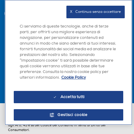
Trova negozio
X   Continua senza accettare
INVIA
Ci serviamo di queste tecnologie, anche di terze
parti, per offrirti una migliore esperienza di
Seguici sui social
navigazione, per personalizzare contenuti ed
annunci in modo che siano aderenti ai tuoi interessi,
fornirti funzionalità dei social media ed analizzare le
prestazioni del nostro sito. Selezionando
“Impostazioni cookie” ti sarà possibile determinare
quali cookie verranno utilizzati in base alle tue
Scarica la nostra app
preferenze. Consulta la nostra cookie policy per
ulteriori informazioni.
Cookie Policy
Accetta tutti
Euronics Italia SpA. Sede legale Via Montefeltro, 6/a 20156 Milano
Gestisci cookie
Partita Iva, Codice Fiscale e iscrizione CCIAA Milano Monza Brianza Lodi
n. 13337170156. Codice intermediario SDI: HHBD9AK. Vendite soggette
agli Artt. 45 e ss del Codice del Consumo in tema di Diritti dei
Consumatori.