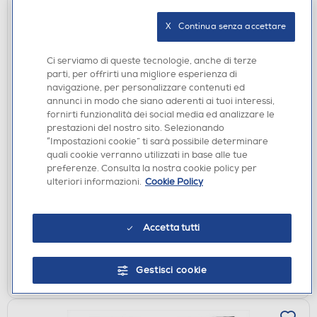
X   Continua senza accettare
Ci serviamo di queste tecnologie, anche di terze
parti, per offrirti una migliore esperienza di
navigazione, per personalizzare contenuti ed
annunci in modo che siano aderenti ai tuoi interessi,
fornirti funzionalità dei social media ed analizzare le
prestazioni del nostro sito. Selezionando
“Impostazioni cookie” ti sarà possibile determinare
FRIGORIFERI
quali cookie verranno utilizzati in base alle tue
CRANKER - Frigorifero combinato CRCB7030NFC
preferenze. Consulta la nostra cookie policy per
Classe E 331 lt-CREMA
ulteriori informazioni.
Cookie Policy
DISPONIBILE SOLO IN NEGOZIO
non disponibile
Acquisto online:
Accetta tutti
verifica
Ritiro in negozio in 30' gratuito:
CERCA NEGOZIO
Gestisci cookie