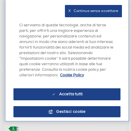
FRIGORIFERI
ELECTROLUX - Frigorifero combinato LNT6ME36U
X   Continua senza accettare
Classe E 366 lt-Inox
€ 688,00
Ci serviamo di queste tecnologie, anche di terze
parti, per offrirti una migliore esperienza di
navigazione, per personalizzare contenuti ed
disponibile
Acquisto online:
annunci in modo che siano aderenti ai tuoi interessi,
verifica
Ritiro in negozio in 30' gratuito:
fornirti funzionalità dei social media ed analizzare le
prestazioni del nostro sito. Selezionando
AGGIUNGI
“Impostazioni cookie” ti sarà possibile determinare
quali cookie verranno utilizzati in base alle tue
preferenze. Consulta la nostra cookie policy per
ulteriori informazioni.
Cookie Policy
Accetta tutti
Gestisci cookie