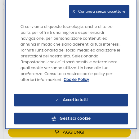
X   Continua senza accettare
Ci serviamo di queste tecnologie, anche di terze
parti, per offrirti una migliore esperienza di
navigazione, per personalizzare contenuti ed
annunci in modo che siano aderenti ai tuoi interessi,
fornirti funzionalità dei social media ed analizzare le
prestazioni del nostro sito. Selezionando
“Impostazioni cookie” ti sarà possibile determinare
quali cookie verranno utilizzati in base alle tue
preferenze. Consulta la nostra cookie policy per
FRIGORIFERI
ulteriori informazioni.
Cookie Policy
LG - Frigorifero combinato GBBW322CPY Classe
C 465lt-Argento
€ 898,00
Accetta tutti
disponibile
Acquisto online:
verifica
Ritiro in negozio in 30' gratuito:
Gestisci cookie
AGGIUNGI