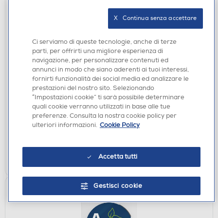
X   Continua senza accettare
Ci serviamo di queste tecnologie, anche di terze
parti, per offrirti una migliore esperienza di
navigazione, per personalizzare contenuti ed
LAVATRICI STANDARD
annunci in modo che siano aderenti ai tuoi interessi,
BEKO - Lavatrice BMEUWT41241M 12 Kg Classe A-
fornirti funzionalità dei social media ed analizzare le
Antracite
prestazioni del nostro sito. Selezionando
“Impostazioni cookie” ti sarà possibile determinare
€ 599,00
quali cookie verranno utilizzati in base alle tue
preferenze. Consulta la nostra cookie policy per
disponibile
Acquisto online:
ulteriori informazioni.
Cookie Policy
verifica
Ritiro in negozio in 30' gratuito:
AGGIUNGI
Accetta tutti
Gestisci cookie