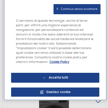
X   Continua senza accettare
Ci serviamo di queste tecnologie, anche di terze
parti, per offrirti una migliore esperienza di
navigazione, per personalizzare contenuti ed
annunci in modo che siano aderenti ai tuoi interessi,
fornirti funzionalità dei social media ed analizzare le
LAVATRICI STANDARD
prestazioni del nostro sito. Selezionando
BEKO - Lavatrice BMW8149DB 8Kg Classe A-30%-
“Impostazioni cookie” ti sarà possibile determinare
Bianco
quali cookie verranno utilizzati in base alle tue
€ 374,00
preferenze. Consulta la nostra cookie policy per
ulteriori informazioni.
Cookie Policy
disponibile
Acquisto online:
verifica
Ritiro in negozio in 30' gratuito:
Accetta tutti
AGGIUNGI
Gestisci cookie