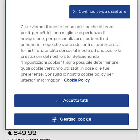
disponibile
Acquisto online:
X   Continua senza accettare
verifica
Ritiro in negozio in 30' gratuito:
Ci serviamo di queste tecnologie, anche di terze
AGGIUNGI
parti, per offrirti una migliore esperienza di
navigazione, per personalizzare contenuti ed
annunci in modo che siano aderenti ai tuoi interessi,
fornirti funzionalità dei social media ed analizzare le
prestazioni del nostro sito. Selezionando
“Impostazioni cookie” ti sarà possibile determinare
quali cookie verranno utilizzati in base alle tue
preferenze. Consulta la nostra cookie policy per
ulteriori informazioni.
Cookie Policy
Accetta tutti
FRIGORIFERI
SAMSUNG - Frigorifero combinato
Gestisci cookie
RB38T607BS9/EF ClasseB 387lt-METAL INOX
€ 849,99