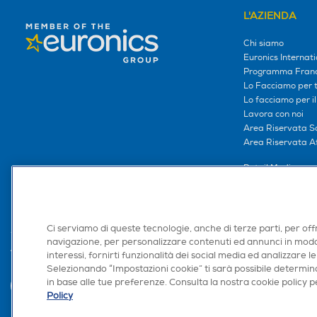
L'AZIENDA
Chi siamo
Euronics Internati
Programma Franc
Lo Facciamo per te
Lo facciamo per i
Lavora con noi
Area Riservata S
Area Riservata Aff
Retail Media
Ronics: agente AI
Ci serviamo di queste tecnologie, anche di terze parti, per off
navigazione, per personalizzare contenuti ed annunci in modo
Trova negozio
interessi, fornirti funzionalità dei social media ed analizzare le
Selezionando “Impostazioni cookie” ti sarà possibile determina
in base alle tue preferenze. Consulta la nostra cookie policy pe
Policy