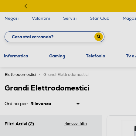
Negozi
Volantini
Servizi
Star Club
Magaz
Informatica
Gaming
Telefonia
Tv e
Elettrodomestici
Grandi Elettrodomestici
Grandi Elettrodomestici
Ordina per:
Filtri Attivi
(2)
Rimuovi filtri