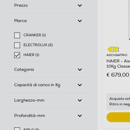
Prezzo
Marca
CRANKER (1)
Filtra per Marca: CRANKER
ELECTROLUX (2)
Filtra per Marca: ELECTROLUX
HAIER (1)
ASCIUGATRICI
HAIER - As
selected Filtro applicato per Marca: HAIER
10Kg Class
Categoria
€ 679,00
Capacità di carico in Kg
Acquisto onl
Larghezza-mm
Ritiro in neg
Profondità-mm