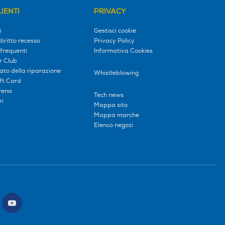
IENTI
PRIVACY
i
Gestisci cookie
diritto recesso
Privacy Policy
frequenti
Informativa Cookies
r Club
tato della riparazione
Whistleblowing
ift Card
erena
Tech news
ri
Mappa sito
Mappa marche
Elenco negozi