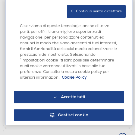
X   Continua senza accettare
Ci serviamo di queste tecnologie, anche di terze
parti, per offrirti una migliore esperienza di
navigazione, per personalizzare contenuti ed
annunci in modo che siano aderenti ai tuoi interessi,
fornirti funzionalità dei social media ed analizzare le
prestazioni del nostro sito. Selezionando
LAVATRICI STANDARD
“Impostazioni cookie” ti sarà possibile determinare
quali cookie verranno utilizzati in base alle tue
HAIER - Lavatrice THASN266TM5S 6 Kg Classe A-
preferenze. Consulta la nostra cookie policy per
White
ulteriori informazioni.
Cookie Policy
€ 473,00
disponibile
Acquisto online:
Accetta tutti
verifica
Ritiro in negozio in 30' gratuito:
Gestisci cookie
AGGIUNGI