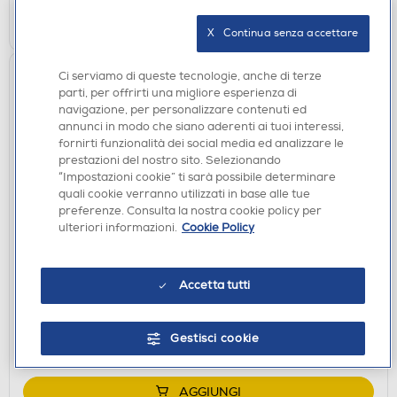
AGGIUNGI
X   Continua senza accettare
Ci serviamo di queste tecnologie, anche di terze
parti, per offrirti una migliore esperienza di
navigazione, per personalizzare contenuti ed
annunci in modo che siano aderenti ai tuoi interessi,
fornirti funzionalità dei social media ed analizzare le
prestazioni del nostro sito. Selezionando
“Impostazioni cookie” ti sarà possibile determinare
quali cookie verranno utilizzati in base alle tue
preferenze. Consulta la nostra cookie policy per
ulteriori informazioni.
Cookie Policy
ASCIUGATRICI
HAIER - Asciugatrice 9KG Classe C-Bianco
Accetta tutti
€ 399,00
disponibile
Acquisto online:
Gestisci cookie
verifica
Ritiro in negozio in 30' gratuito:
AGGIUNGI