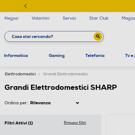
Negozi
Volantini
Servizi
Star Club
Magaz
Informatica
Gaming
Telefonia
Tv e
Elettrodomestici
Grandi Elettrodomestici
Grandi Elettrodomestici SHARP
Ordina per:
Filtri Attivi
(1)
Rimuovi filtri