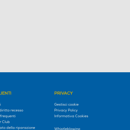
IENTI
PRIVACY
i
Gestisci cookie
diritto recesso
Privacy Policy
frequenti
Informativa Cookies
r Club
tato della riparazione
Whistleblowing