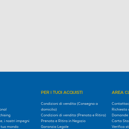
PER I TUOI ACQUISTI
AREA CL
Condizioni di vendita (Consegna a
Contattac
onal
domicilio)
Richiesta 
hising
Condizioni di vendita (Prenota e Ritira)
Domande 
, i nostri impegni
Prenota e Ritira in Negozio
Carta Sta
l tuo mondo
Garanzia Legale
Verifica s