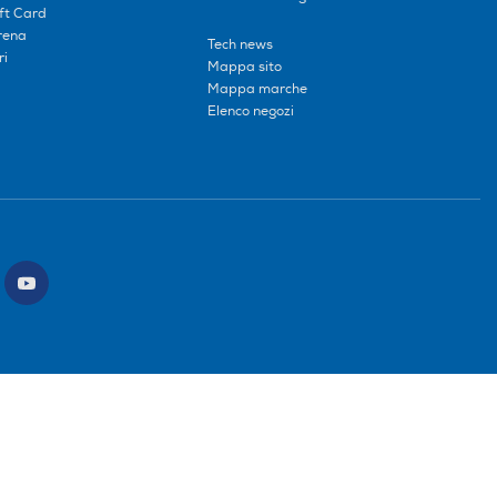
ift Card
erena
Tech news
ri
Mappa sito
Mappa marche
Elenco negozi
ce intermediario SDI: HHBD9AK. Vendite soggette agli Artt. 45 e ss del Codice