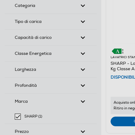
Categoria
Tipo di carica
Capacità di carico
Classe Energetica
LAVATRICI ST
SHARP - L
Kg Classe 
Larghezza
DISPONIBI
Profondità
Marca
Acquisto onl
Ritiro in neg
SHARP (1)
selected Filtro applicato per Marca: SHARP
Prezzo