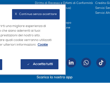
Diritto di Recesso e Difetti di Conformità
Credito G
oci
Prezzi e Sconti (Omnibus)
Servizi S
iliati
Metodi di pagamento
Servizi Alt
X   Continua senza accettare
Finanziamenti
Compra ora e paga dopo
rirti una migliore esperienza di
Consegna e Installazione
 che siano aderenti ai tuoi
 prestazioni del nostro sito.
re quali cookie verranno utilizzati
r ulteriori informazioni.
Cookie
Seguici sui social
INVIA
Accetta tutti
Scarica la nostra app
a, Codice Fiscale e iscrizione CCIAA Milano Monza Brianza Lodi n. 13337170156. Codi