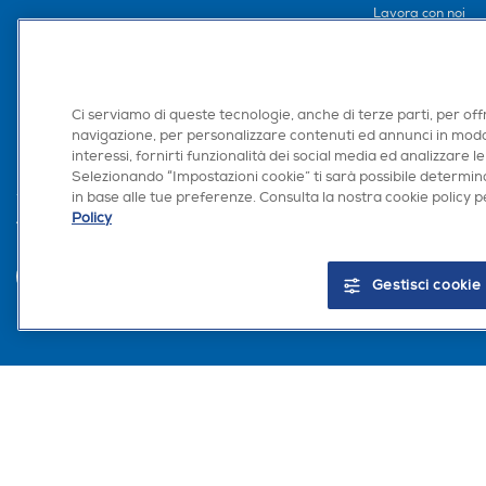
Lavora con noi
Area Riservata S
Area Riservata Aff
Retail Media
Ci serviamo di queste tecnologie, anche di terze parti, per off
Ronics: agente AI
navigazione, per personalizzare contenuti ed annunci in modo
interessi, fornirti funzionalità dei social media ed analizzare le
Selezionando “Impostazioni cookie” ti sarà possibile determina
in base alle tue preferenze. Consulta la nostra cookie policy pe
Policy
Trova negozio
Gestisci cookie
Euronics Italia SpA. Sede legale Via Montefeltro, 6/a 20156 Milano Partita Iv