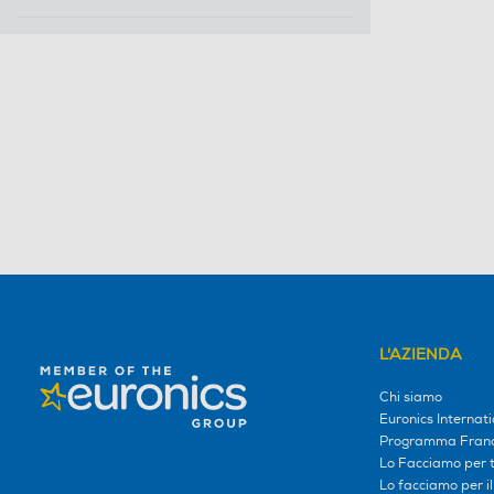
L'AZIENDA
Chi siamo
Euronics Internati
Programma Franc
Lo Facciamo per te
Lo facciamo per i