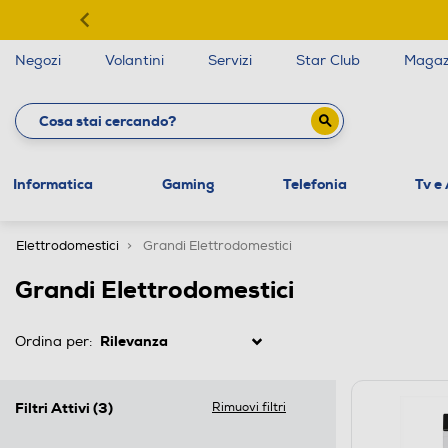
Negozi
Volantini
Servizi
Star Club
Magaz
Informatica
Gaming
Telefonia
Tv e
Elettrodomestici
Grandi Elettrodomestici
Grandi Elettrodomestici
Ordina per:
Filtri Attivi
(3)
Rimuovi filtri