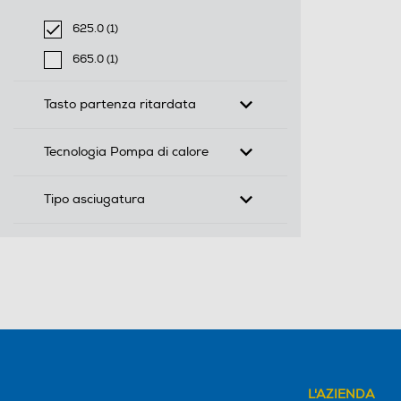
625.0 (1)
selected Filtro applicato per Profondità-mm: 625.0
665.0 (1)
Filtra per Profondità-mm: 665.0
Tasto partenza ritardata
Tecnologia Pompa di calore
Tipo asciugatura
L'AZIENDA