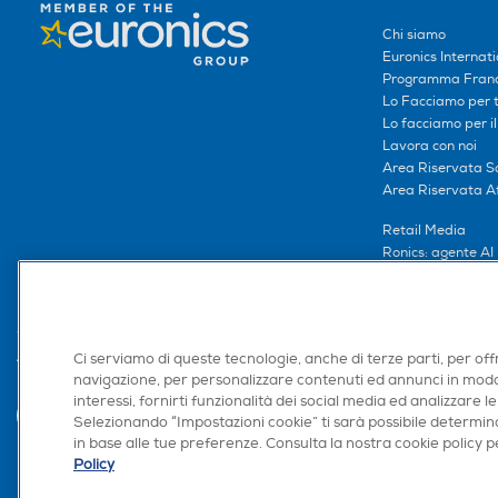
Chi siamo
Euronics Internati
Programma Franc
Lo Facciamo per te
Lo facciamo per i
Lavora con noi
Area Riservata S
Area Riservata Aff
Retail Media
Ronics: agente AI
Ci serviamo di queste tecnologie, anche di terze parti, per off
Trova negozio
navigazione, per personalizzare contenuti ed annunci in modo
interessi, fornirti funzionalità dei social media ed analizzare le
Selezionando “Impostazioni cookie” ti sarà possibile determina
in base alle tue preferenze. Consulta la nostra cookie policy pe
Policy