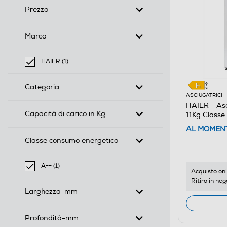
Prezzo
Marca
HAIER (1)
selected Filtro applicato per Marca: HAIER
Categoria
ASCIUGATRICI
HAIER - As
Capacità di carico in Kg
11Kg Classe
AL MOMENT
Classe consumo energetico
A++ (1)
Acquisto onl
selected Filtro applicato per Classe consumo energeti
Ritiro in neg
Larghezza-mm
Profondità-mm