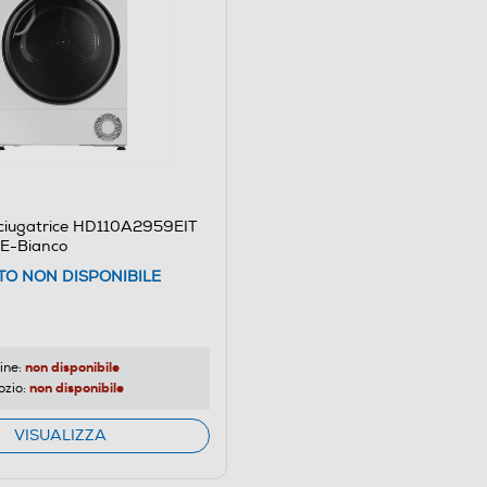
ciugatrice HD110A2959EIT
 E-Bianco
O NON DISPONIBILE
non disponibile
ine:
co: A++
non disponibile
ozio:
VISUALIZZA