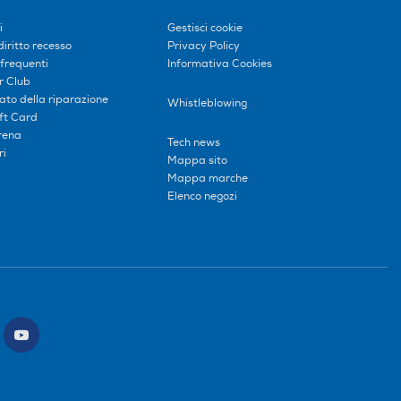
i
Gestisci cookie
diritto recesso
Privacy Policy
frequenti
Informativa Cookies
r Club
tato della riparazione
Whistleblowing
ift Card
erena
Tech news
ri
Mappa sito
Mappa marche
Elenco negozi