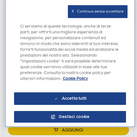
X   Continua senza accettare
Ci serviamo di queste tecnologie, anche di terze
parti, per offrirti una migliore esperienza di
navigazione, per personalizzare contenuti ed
annunci in modo che siano aderenti ai tuoi interessi,
fornirti funzionalità dei social media ed analizzare le
prestazioni del nostro sito. Selezionando
“Impostazioni cookie” ti sarà possibile determinare
quali cookie verranno utilizzati in base alle tue
preferenze. Consulta la nostra cookie policy per
LAVATRICI STANDARD
ulteriori informazioni.
Cookie Policy
HOOVER - Lavatrice H3W 47SBL8H-S 7Kg Classe
A-Bianco
€ 549,00
Accetta tutti
disponibile
Acquisto online:
verifica
Ritiro in negozio in 30' gratuito:
Gestisci cookie
AGGIUNGI