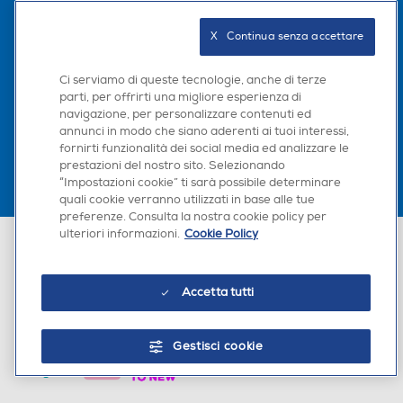
Seguici sui social
X   Continua senza accettare
Ci serviamo di queste tecnologie, anche di terze
parti, per offrirti una migliore esperienza di
Scarica la nostra app
navigazione, per personalizzare contenuti ed
annunci in modo che siano aderenti ai tuoi interessi,
fornirti funzionalità dei social media ed analizzare le
prestazioni del nostro sito. Selezionando
“Impostazioni cookie” ti sarà possibile determinare
quali cookie verranno utilizzati in base alle tue
preferenze. Consulta la nostra cookie policy per
ulteriori informazioni.
Cookie Policy
Euronics Italia SpA. Sede legale Via Montefeltro, 6/a 20156 Milano
Partita Iva, Codice Fiscale e iscrizione CCIAA Milano Monza Brianza Lodi
n. 13337170156. Codice intermediario SDI: HHBD9AK. Vendite soggette
agli Artt. 45 e ss del Codice del Consumo in tema di Diritti dei
Accetta tutti
Consumatori.
Gestisci cookie