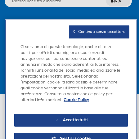
INVIA
Seguici sui social
X   Continua senza accettare
Ci serviamo di queste tecnologie, anche di terze
parti, per offrirti una migliore esperienza di
Scarica la nostra app
navigazione, per personalizzare contenuti ed
annunci in modo che siano aderenti ai tuoi interessi,
fornirti funzionalità dei social media ed analizzare le
prestazioni del nostro sito. Selezionando
“Impostazioni cookie” ti sarà possibile determinare
quali cookie verranno utilizzati in base alle tue
preferenze. Consulta la nostra cookie policy per
ulteriori informazioni.
Cookie Policy
Euronics Italia SpA. Sede legale Via Montefeltro, 6/a 20156 Milano
Partita Iva, Codice Fiscale e iscrizione CCIAA Milano Monza Brianza Lodi
n. 13337170156. Codice intermediario SDI: HHBD9AK. Vendite soggette
agli Artt. 45 e ss del Codice del Consumo in tema di Diritti dei
Accetta tutti
Consumatori.
Gestisci cookie