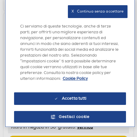
X   Continua senza accettare
Ci serviamo di queste tecnologie, anche di terze
parti, per offrirti una migliore esperienza di
navigazione, per personalizzare contenuti ed
annunci in modo che siano aderenti ai tuoi interessi,
fornirti funzionalità dei social media ed analizzare le
prestazioni del nostro sito. Selezionando
“Impostazioni cookie” ti sarà possibile determinare
quali cookie verranno utilizzati in base alle tue
preferenze. Consulta la nostra cookie policy per
ulteriori informazioni.
Cookie Policy
FRIGORIFERI
HISENSE - Frigorifero 2 porte RT488N4DC2
Classe E-INOX
Accetta tutti
€ 599,00
€ 699,00
consigliato
Gestisci cookie
disponibile
Acquisto online:
verifica
Ritiro in negozio in 30' gratuito: