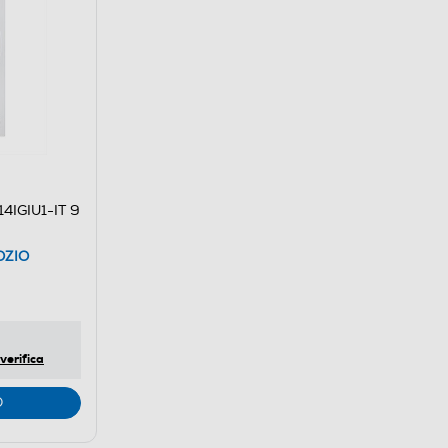
4IGIU1-IT 9
OZIO
verifica
O