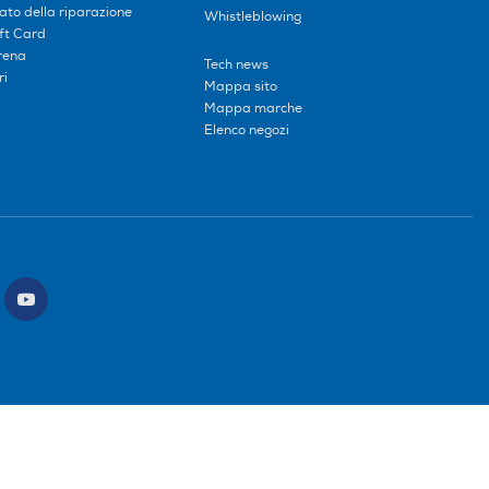
tato della riparazione
Whistleblowing
ift Card
erena
Tech news
ri
Mappa sito
Mappa marche
Elenco negozi