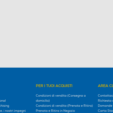
PER I TUOI ACQUISTI
AREA CL
Condizioni di vendita (Consegna a
Contattac
onal
domicilio)
Richiesta 
hising
Condizioni di vendita (Prenota e Ritira)
Domande 
, i nostri impegni
Prenota e Ritira in Negozio
Carta Sta