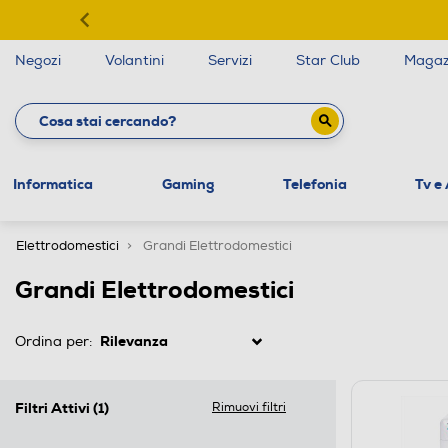
Negozi
Volantini
Servizi
Star Club
Magaz
Informatica
Gaming
Telefonia
Tv e
Elettrodomestici
Grandi Elettrodomestici
Grandi Elettrodomestici
Ordina per:
Filtri Attivi
(1)
Rimuovi filtri