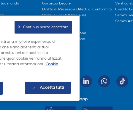
l tuo mondo
Garanzia Legale
Verifica s
Diritto di Recesso e Difetti di Conformità
Credito G
oci
Prezzi e Sconti (Omnibus)
Servizi S
iliati
Metodi di pagamento
Servizi Alt
Finanziamenti
X   Continua senza accettare
Compra ora e paga dopo
Consegna e Installazione
rirti una migliore esperienza di
 che siano aderenti ai tuoi
 prestazioni del nostro sito.
re quali cookie verranno utilizzati
r ulteriori informazioni.
Cookie
Seguici sui social
INVIA
Accetta tutti
Scarica la nostra app