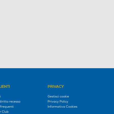
IENTI
PRIVACY
i
Gestisci cookie
diritto recesso
Privacy Policy
frequenti
Informativa Cookies
r Club