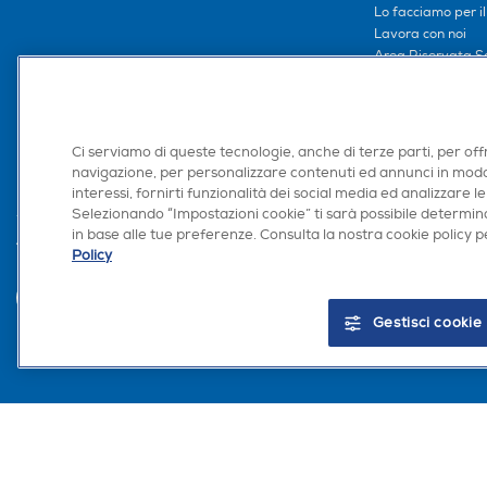
Lo facciamo per i
Lavora con noi
Area Riservata S
Area Riservata Aff
Retail Media
Ronics: agente AI
Ci serviamo di queste tecnologie, anche di terze parti, per off
navigazione, per personalizzare contenuti ed annunci in modo
interessi, fornirti funzionalità dei social media ed analizzare le
Selezionando “Impostazioni cookie” ti sarà possibile determina
in base alle tue preferenze. Consulta la nostra cookie policy pe
Trova negozio
Policy
Gestisci cookie