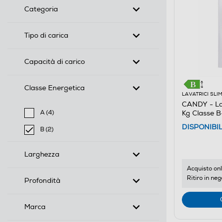
Categoria
Tipo di carica
Capacità di carico
Classe Energetica
LAVATRICI SLI
CANDY - La
Kg Classe B
A (4)
Filtra per Classe Energetica: A
DISPONIBI
B (2)
selected Filtro applicato per Classe Energetica: B
Larghezza
Acquisto onl
Ritiro in neg
Profondità
Marca