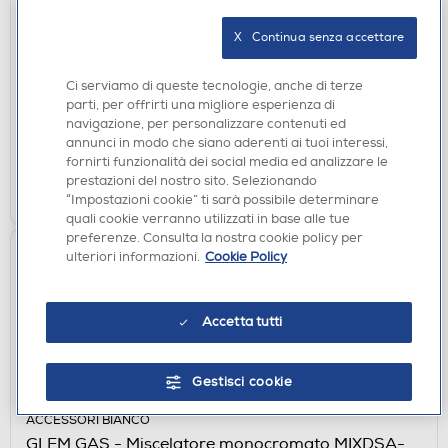
ACCESSORI BIANCO
GLEM GAS - Miscelatore monocomando con canna
X   Continua senza accettare
girevole MIXCWH-BIANCO OPACO
€ 111,99
Ci serviamo di queste tecnologie, anche di terze
parti, per offrirti una migliore esperienza di
disponibile
Acquisto online:
navigazione, per personalizzare contenuti ed
non disponibile
Ritiro in negozio:
annunci in modo che siano aderenti ai tuoi interessi,
fornirti funzionalità dei social media ed analizzare le
prestazioni del nostro sito. Selezionando
AGGIUNGI
“Impostazioni cookie” ti sarà possibile determinare
quali cookie verranno utilizzati in base alle tue
preferenze. Consulta la nostra cookie policy per
ulteriori informazioni.
Cookie Policy
Accetta tutti
Gestisci cookie
ACCESSORI BIANCO
GLEM GAS - Miscelatore monocromato MIXDSA-