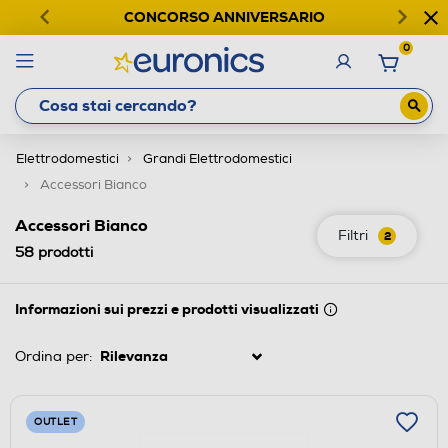
CONCORSO ANNIVERSARIO
0
Elettrodomestici
Grandi Elettrodomestici
Accessori Bianco
Accessori Bianco
Filtri
2
58
prodotti
Informazioni sui prezzi e prodotti visualizzati
Ordina per:
OUTLET