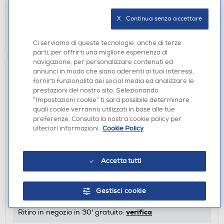
disponibile
Acquisto online:
verifica
Ritiro in negozio in 30' gratuito:
X   Continua senza accettare
AGGIUNGI
Ci serviamo di queste tecnologie, anche di terze
parti, per offrirti una migliore esperienza di
navigazione, per personalizzare contenuti ed
annunci in modo che siano aderenti ai tuoi interessi,
fornirti funzionalità dei social media ed analizzare le
prestazioni del nostro sito. Selezionando
“Impostazioni cookie” ti sarà possibile determinare
quali cookie verranno utilizzati in base alle tue
preferenze. Consulta la nostra cookie policy per
ulteriori informazioni.
Cookie Policy
ACCESSORI BIANCO
Accetta tutti
MIELE - Detersivo liquido ULTRA COLOR 1,5lt
€ 17,90
Gestisci cookie
disponibile
Acquisto online:
verifica
Ritiro in negozio in 30' gratuito: