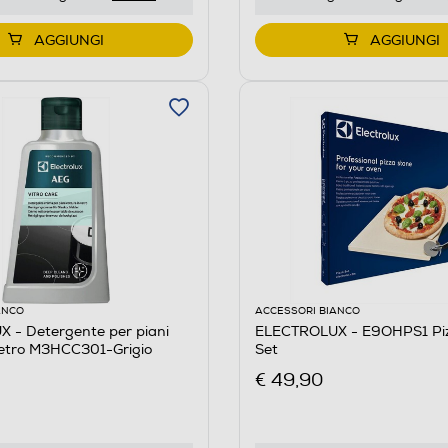
AGGIUNGI
AGGIUNGI
ANCO
ACCESSORI BIANCO
 - Detergente per piani
ELECTROLUX - E9OHPS1 Piz
vetro M3HCC301-Grigio
Set
€ 49,90