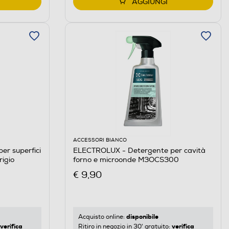
AGGIUNGI
ACCESSORI BIANCO
r superfici
ELECTROLUX - Detergente per cavità
igio
forno e microonde M3OCS300
€ 9,90
disponibile
Acquisto online:
verifica
verifica
Ritiro in negozio in 30' gratuito: