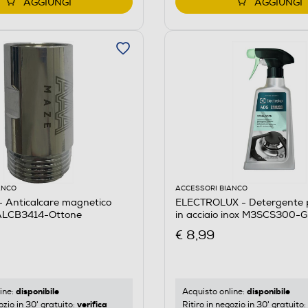
AGGIUNGI
AGGIUNGI
ANCO
ACCESSORI BIANCO
Anticalcare magnetico
ELECTROLUX - Detergente pe
 ALCB3414-Ottone
in acciaio inox M3SCS300-Gr
€ 8,99
disponibile
disponibile
ine:
Acquisto online:
verifica
ozio in 30' gratuito:
Ritiro in negozio in 30' gratuito: