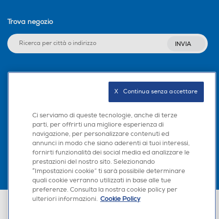
Trova negozio
INVIA
Seguici sui social
X   Continua senza accettare
Ci serviamo di queste tecnologie, anche di terze
parti, per offrirti una migliore esperienza di
Scarica la nostra app
navigazione, per personalizzare contenuti ed
annunci in modo che siano aderenti ai tuoi interessi,
fornirti funzionalità dei social media ed analizzare le
prestazioni del nostro sito. Selezionando
“Impostazioni cookie” ti sarà possibile determinare
quali cookie verranno utilizzati in base alle tue
preferenze. Consulta la nostra cookie policy per
ulteriori informazioni.
Cookie Policy
Euronics Italia SpA. Sede legale Via Montefeltro, 6/a 20156 Milano
Partita Iva, Codice Fiscale e iscrizione CCIAA Milano Monza Brianza Lodi
n. 13337170156. Codice intermediario SDI: HHBD9AK. Vendite soggette