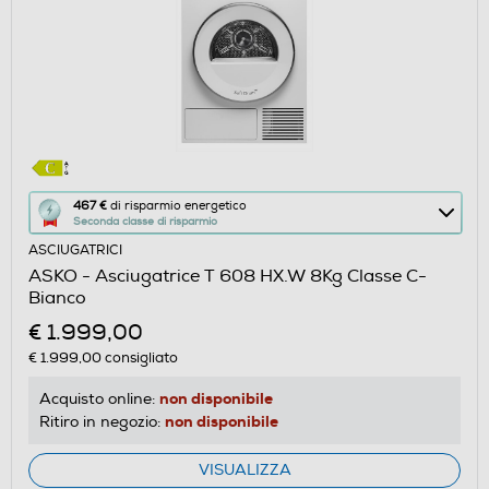
Questa
467 €
di risparmio energetico
Seconda classe di risparmio
azione
ASCIUGATRICI
aprirà
ASKO - Asciugatrice T 608 HX.W 8Kg Classe C-
il
Bianco
Calcolatore
€ 1.999,00
di
€ 1.999,00
consigliato
risparmio
energetico
non disponibile
Acquisto online:
di
non disponibile
Ritiro in negozio:
Youreko.
VISUALIZZA