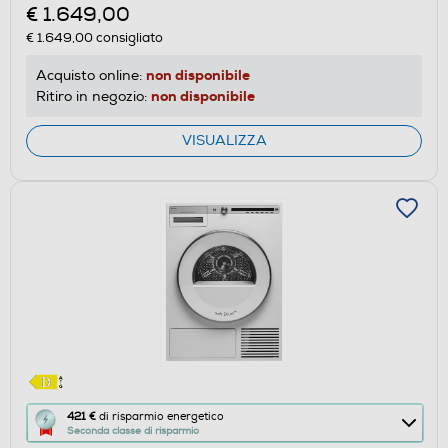
€ 1.649,00
€ 1.649,00
consigliato
non disponibile
Acquisto online:
non disponibile
Ritiro in negozio:
VISUALIZZA
Questa
421 €
di risparmio energetico
Seconda classe di risparmio
azione