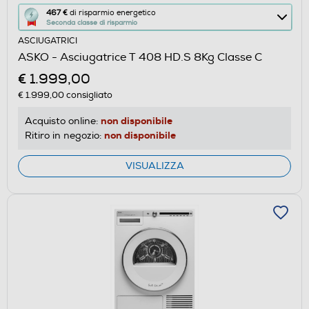
Questa
467 €
di risparmio energetico
Seconda classe di risparmio
azione
ASCIUGATRICI
aprirà
ASKO - Asciugatrice T 408 HD.S 8Kg Classe C
il
€ 1.999,00
Calcolatore
di
€ 1.999,00
consigliato
risparmio
non disponibile
Acquisto online:
energetico
non disponibile
Ritiro in negozio:
di
Youreko.
VISUALIZZA