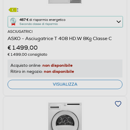
Questa
467 €
di risparmio energetico
Seconda classe di risparmio
azione
ASCIUGATRICI
aprirà
ASKO - Asciugatrice T 408 HD.W 8Kg Classe C
il
€ 1.499,00
Calcolatore
di
€ 1.499,00
consigliato
risparmio
non disponibile
Acquisto online:
energetico
non disponibile
Ritiro in negozio:
di
Youreko.
VISUALIZZA