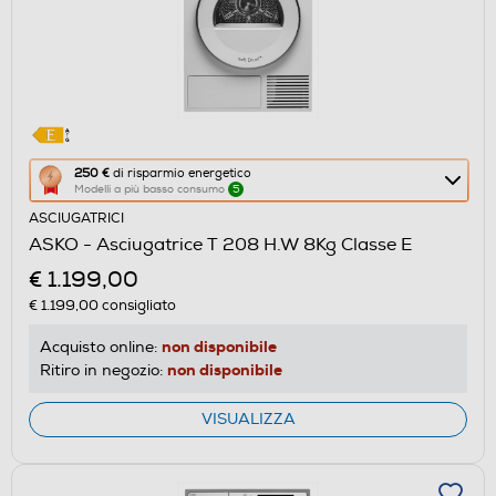
Questa
250 €
di risparmio energetico
Modelli a più basso consumo
5
azione
ASCIUGATRICI
aprirà
ASKO - Asciugatrice T 208 H.W 8Kg Classe E
il
€ 1.199,00
Calcolatore
di
€ 1.199,00
consigliato
risparmio
non disponibile
Acquisto online:
energetico
non disponibile
Ritiro in negozio:
di
Youreko.
VISUALIZZA