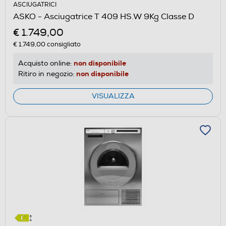
ASCIUGATRICI
aprirà
ASKO - Asciugatrice T 409 HS.W 9Kg Classe D
il
€ 1.749,00
Calcolatore
di
€ 1.749,00
consigliato
risparmio
non disponibile
Acquisto online:
energetico
non disponibile
Ritiro in negozio:
di
Youreko.
VISUALIZZA