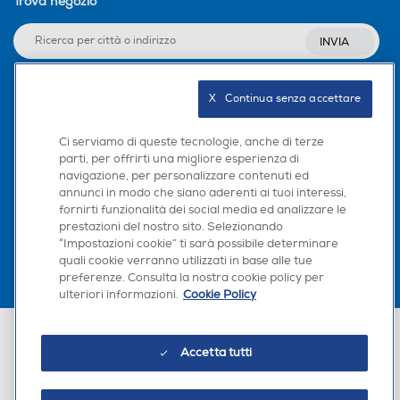
Trova negozio
INVIA
X   Continua senza accettare
Seguici sui social
Ci serviamo di queste tecnologie, anche di terze
parti, per offrirti una migliore esperienza di
navigazione, per personalizzare contenuti ed
annunci in modo che siano aderenti ai tuoi interessi,
Scarica la nostra app
fornirti funzionalità dei social media ed analizzare le
prestazioni del nostro sito. Selezionando
“Impostazioni cookie” ti sarà possibile determinare
×
quali cookie verranno utilizzati in base alle tue
Hai bisogno di un
preferenze. Consulta la nostra cookie policy per
suggerimento su cosa
ulteriori informazioni.
Cookie Policy
acquistare?
Euronics Italia SpA. Sede legale Via Montefeltro, 6/a 20156 Milano
Chatta con RONICS
Partita Iva, Codice Fiscale e iscrizione CCIAA Milano Monza Brianza Lodi
Accetta tutti
n. 13337170156. Codice intermediario SDI: HHBD9AK. Vendite soggette
agli Artt. 45 e ss del Codice del Consumo in tema di Diritti dei
Consumatori.