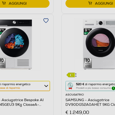
AGGIUNGI
AGGIUNGI
co: A+++
Questa
i risparmio energetico
520 €
di risparmio energeti
asse di risparmio
Modelli a più basso consumo
1
azione
ASCIUGATRICI
aprirà
Asciugatrice Bespoke AI
SAMSUNG - Asciugatrice
il
5GEU3 9Kg ClasseA-
DV90DG52A0AHET 9KG Cla
re
Calcolatore
Bianco oblò nero display silv
€ 1.249,00