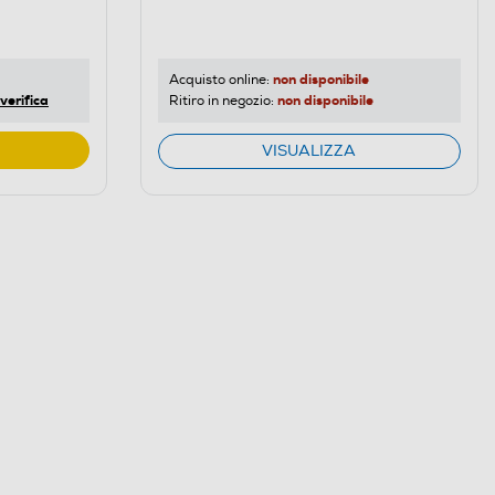
di
risparmio
energetico
di
non disponibile
Acquisto online:
verifica
non disponibile
Ritiro in negozio:
Youreko.
VISUALIZZA