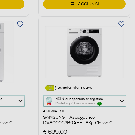
AGGIUNGI
Scheda informativa
Questa
co
473 €
di risparmio energetico
Modelli a più basso consumo
3
azione
ASCIUGATRICI
aprirà
SAMSUNG - Asciugatrice
il
sse C-
DV80CGC2B0AEET 8Kg Classe C-
Calcolatore
e
Bianco
€ 699,00