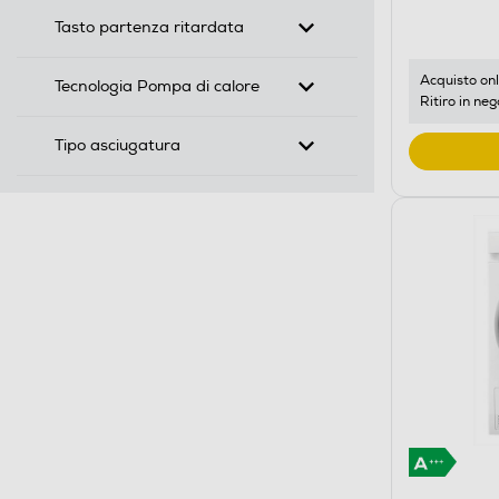
di
risparmio
Tasto partenza ritardata
energetic
di
Acquisto onl
Tecnologia Pompa di calore
Ritiro in neg
Youreko.
Tipo asciugatura