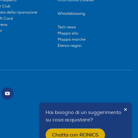
frequenti
Informativa Cookies
r Club
tato della riparazione
Whistleblowing
ift Card
erena
Tech news
ri
Mappa sito
Mappa marche
Elenco negozi
×
Hai bisogno di un suggerimento
su cosa acquistare?
Chatta con RONICS