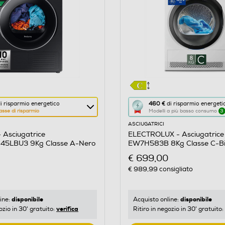
Questa
i risparmio energetico
460 €
di risparmio energeti
asse di risparmio
Modelli a più basso consumo
3
azione
ASCIUGATRICI
aprirà
Asciugatrice
ELECTROLUX - Asciugatrice
il
5LBU3 9Kg Classe A-Nero
EW7H583B 8Kg Classe C-Bi
re
Calcolatore
nero
€ 699,00
di
€ 989,99
consigliato
risparmio
o
energetico
di
disponibile
disponibile
ine:
Acquisto online:
verifica
ozio in 30' gratuito:
Ritiro in negozio in 30' gratuito:
Youreko.