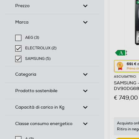
Prezzo
Marca
AEG (3)
Filtra per Marca: AEG
ELECTROLUX (2)
selected Filtro applicato per Marca: ELECTROLUX
SAMSUNG (5)
Questa
691 €
d
selected Filtro applicato per Marca: SAMSUNG
Prima cl
azione
Categoria
ASCIUGATRICI
aprirà
SAMSUNG - 
il
DV90DG684
Prodotto sostenibile
Calcolato
€ 749,00
di
Capacità di carico in Kg
risparmio
energetic
di
Classe consumo energetico
Acquisto onl
Ritiro in neg
Youreko.