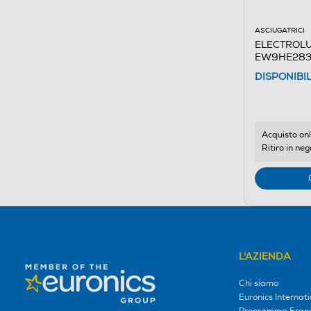
ASCIUGATRICI
ELECTROLUX
EW9HE283 -
DISPONIBI
Acquisto onl
Ritiro in neg
L'AZIENDA
Chi siamo
Euronics Internati