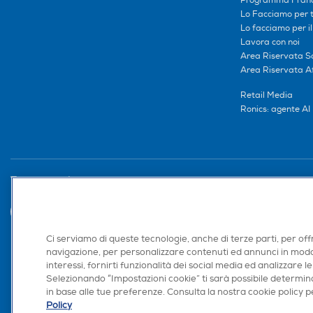
Programma Franc
Lo Facciamo per te
Lo facciamo per i
Lavora con noi
Area Riservata S
Area Riservata Aff
Retail Media
Ronics: agente AI
Trova negozio
Ci serviamo di queste tecnologie, anche di terze parti, per off
navigazione, per personalizzare contenuti ed annunci in modo
interessi, fornirti funzionalità dei social media ed analizzare le
Selezionando “Impostazioni cookie” ti sarà possibile determina
in base alle tue preferenze. Consulta la nostra cookie policy pe
Policy