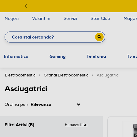
Negozi
Volantini
Servizi
Star Club
Magaz
Informatica
Gaming
Telefonia
Tv e
Elettrodomestici
Grandi Elettrodomestici
Asciugatrici
Asciugatrici
Ordina per:
Filtri Attivi
(5)
Rimuovi filtri