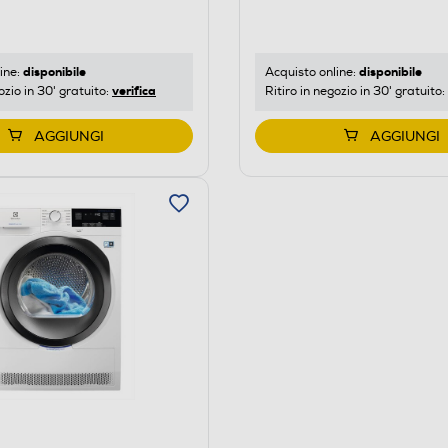
di
risparmio
o
energetico
di
disponibile
disponibile
ine:
Acquisto online:
verifica
ozio in 30' gratuito:
Ritiro in negozio in 30' gratuito:
Youreko.
AGGIUNGI
AGGIUNGI