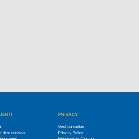
IENTI
PRIVACY
i
Gestisci cookie
diritto recesso
Privacy Policy