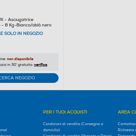
 - Asciugatrice
 8 Kg-Bianco/oblò nero
LE SOLO IN NEGOZIO
non disponibile
ine:
verifica
ozio in 30' gratuito:
CERCA NEGOZIO
PER I TUOI ACQUISTI
AREA CL
Condizioni di vendita (Consegna a
Contattac
onal
domicilio)
Richiesta 