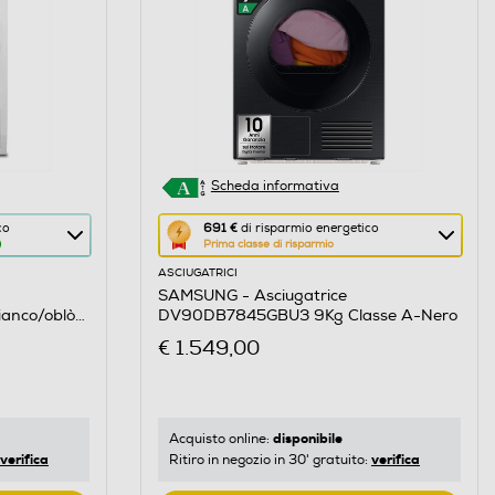
Scheda informativa
Questa
co
691 €
di risparmio energetico
Prima classe di risparmio
azione
ASCIUGATRICI
aprirà
SAMSUNG - Asciugatrice
il
anco/oblò
DV90DB7845GBU3 9Kg Classe A-Nero
Calcolatore
€ 1.549,00
di
risparmio
energetico
di
disponibile
Acquisto online:
verifica
verifica
Ritiro in negozio in 30' gratuito:
Youreko.