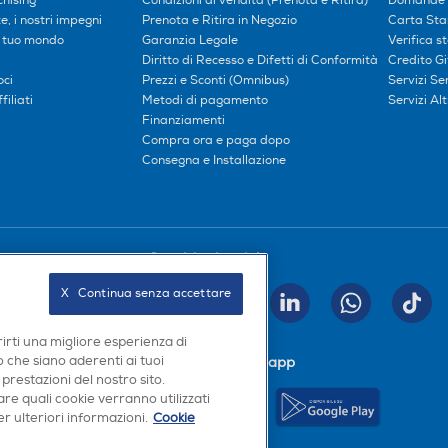
hising
Condizioni di vendita (Prenota e Ritira)
Domande 
, i nostri impegni
Prenota e Ritira in Negozio
Carta Sta
l tuo mondo
Garanzia Legale
Verifica s
Diritto di Recesso e Difetti di Conformità
Credito G
oci
Prezzi e Sconti (Omnibus)
Servizi S
iliati
Metodi di pagamento
Servizi Alt
Finanziamenti
Compra ora e paga dopo
Consegna e Installazione
Seguici sui social
X   Continua senza accettare
INVIA
rirti una migliore esperienza di
 che siano aderenti ai tuoi
Scarica la nostra app
 prestazioni del nostro sito.
re quali cookie verranno utilizzati
r ulteriori informazioni.
Cookie