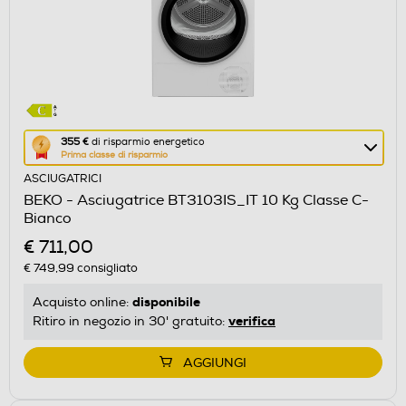
Questa
355 €
di risparmio energetico
Prima classe di risparmio
azione
ASCIUGATRICI
aprirà
BEKO - Asciugatrice BT3103IS_IT 10 Kg Classe C-
il
Bianco
Calcolatore
€ 711,00
di
€ 749,99
consigliato
risparmio
energetico
disponibile
Acquisto online:
di
verifica
Ritiro in negozio in 30' gratuito:
Youreko.
AGGIUNGI