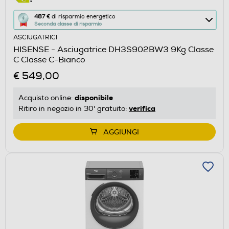
Questa
487 €
di risparmio energetico
Seconda classe di risparmio
azione
ASCIUGATRICI
aprirà
HISENSE - Asciugatrice DH3S902BW3 9Kg Classe
il
C Classe C-Bianco
Calcolatore
€ 549,00
di
risparmio
disponibile
Acquisto online:
energetico
verifica
Ritiro in negozio in 30' gratuito:
di
Youreko.
AGGIUNGI