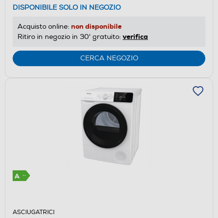
DISPONIBILE SOLO IN NEGOZIO
di
risparmio
non disponibile
Acquisto online:
energetico
verifica
Ritiro in negozio in 30' gratuito:
di
Youreko.
CERCA NEGOZIO
ASCIUGATRICI