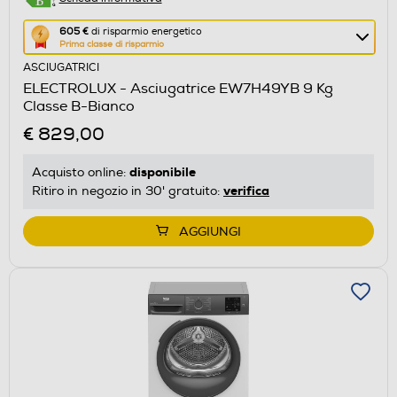
Questa
605 €
di risparmio energetico
Prima classe di risparmio
azione
ASCIUGATRICI
aprirà
ELECTROLUX - Asciugatrice EW7H49YB 9 Kg
il
Classe B-Bianco
Calcolatore
€ 829,00
di
risparmio
disponibile
Acquisto online:
energetico
verifica
Ritiro in negozio in 30' gratuito:
di
Youreko.
AGGIUNGI