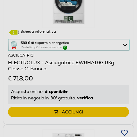
Scheda informativa
Questa
533 €
di risparmio energetico
Modelli a più basso consumo
6
azione
ASCIUGATRICI
aprirà
ELECTROLUX - Asciugatrice EW6HA19G 9Kg
il
Classe C-Bianco
Calcolatore
€ 713,00
di
risparmio
disponibile
Acquisto online:
energetico
verifica
Ritiro in negozio in 30' gratuito:
di
Youreko.
AGGIUNGI