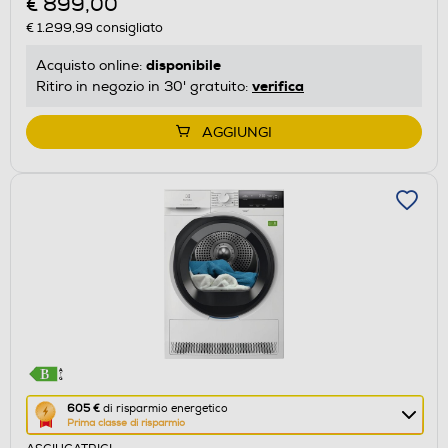
€ 899,00
di
€ 1.299,99
consigliato
risparmio
energetico
disponibile
Acquisto online:
di
verifica
Ritiro in negozio in 30' gratuito:
Youreko.
AGGIUNGI
Questa
605 €
di risparmio energetico
Prima classe di risparmio
azione