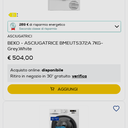
Questa
289 €
di risparmio energetico
Seconda classe di risparmio
azione
ASCIUGATRICI
aprirà
BEKO - ASCIUGATRICE BMEUTS372A 7KG-
il
Grey,White
Calcolatore
€ 504,00
di
risparmio
disponibile
Acquisto online:
energetico
verifica
Ritiro in negozio in 30' gratuito:
di
Youreko.
AGGIUNGI