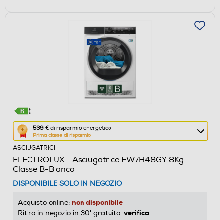
Questa
539 €
di risparmio energetico
Prima classe di risparmio
azione
ASCIUGATRICI
aprirà
ELECTROLUX - Asciugatrice EW7H48GY 8Kg
il
Classe B-Bianco
Calcolatore
DISPONIBILE SOLO IN NEGOZIO
di
risparmio
non disponibile
Acquisto online:
energetico
verifica
Ritiro in negozio in 30' gratuito: