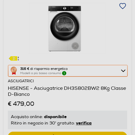
Questa
316 €
di risparmio energetico
Modelli a più basso consumo
1
azione
ASCIUGATRICI
aprirà
HISENSE - Asciugatrice DH3S802BW2 8Kg Classe
il
D-Bianco
Calcolatore
€ 479,00
di
risparmio
disponibile
Acquisto online:
energetico
verifica
Ritiro in negozio in 30' gratuito:
di
Youreko.