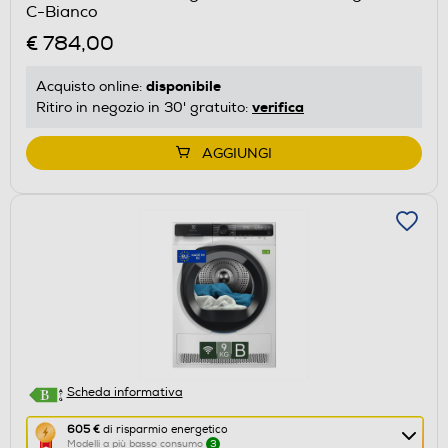
C-Bianco
Calcolatore
€ 784,00
di
risparmio
disponibile
Acquisto online:
energetico
verifica
Ritiro in negozio in 30' gratuito:
di
Youreko.
AGGIUNGI
Scheda informativa
Questa
605 €
di risparmio energetico
Modelli a più basso consumo
3