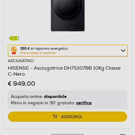
Questa
355 €
di risparmio energetico
Prima classe di risparmio
azione
ASCIUGATRICI
aprirà
HISENSE - Asciugatrice DH7S107BB 10Kg Classe
il
C-Nero
Calcolatore
€ 949,00
di
risparmio
disponibile
Acquisto online:
energetico
verifica
Ritiro in negozio in 30' gratuito:
di
Youreko.
AGGIUNGI