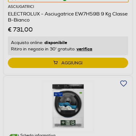
azione
ASCIUGATRICI
aprirà
ELECTROLUX - Asciugatrice EW7H59B 9 Kg Classe
il
B-Bianco
Calcolatore
€ 731,00
di
risparmio
disponibile
Acquisto online:
energetico
verifica
Ritiro in negozio in 30' gratuito:
di
Youreko.
AGGIUNGI
Scheda informativa