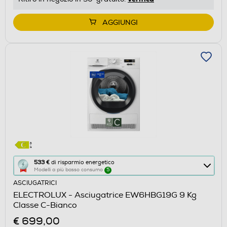
di
Youreko.
AGGIUNGI
Questa
533 €
di risparmio energetico
Modelli a più basso consumo
5
azione
ASCIUGATRICI
aprirà
ELECTROLUX - Asciugatrice EW6HBG19G 9 Kg
il
Classe C-Bianco
Calcolatore
€ 699,00
di