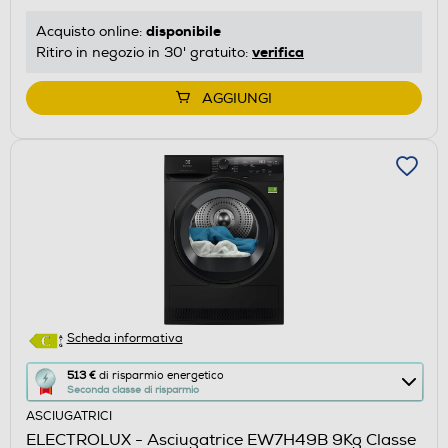
risparmio
disponibile
Acquisto online:
energetico
verifica
Ritiro in negozio in 30' gratuito:
di
Youreko.
AGGIUNGI
Scheda informativa
Questa
513 €
di risparmio energetico
Seconda classe di risparmio
azione
ASCIUGATRICI
aprirà
ELECTROLUX - Asciugatrice EW7H49B 9Kg Classe
il