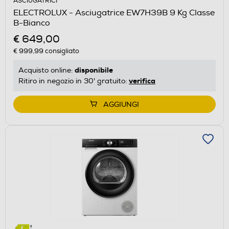
ASCIUGATRICI
aprirà
ELECTROLUX - Asciugatrice EW7H39B 9 Kg Classe
il
B-Bianco
Calcolatore
€ 649,00
di
€ 999,99
consigliato
risparmio
energetico
disponibile
Acquisto online:
di
verifica
Ritiro in negozio in 30' gratuito:
Youreko.
AGGIUNGI