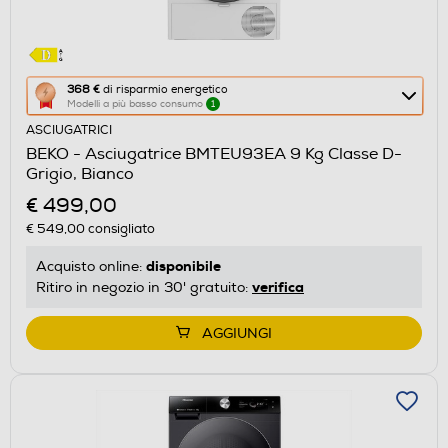
Questa
368 €
di risparmio energetico
Modelli a più basso consumo
1
azione
ASCIUGATRICI
aprirà
BEKO - Asciugatrice BMTEU93EA 9 Kg Classe D-
il
Grigio, Bianco
Calcolatore
€ 499,00
di
€ 549,00
consigliato
risparmio
energetico
disponibile
Acquisto online:
di
verifica
Ritiro in negozio in 30' gratuito:
Youreko.
AGGIUNGI