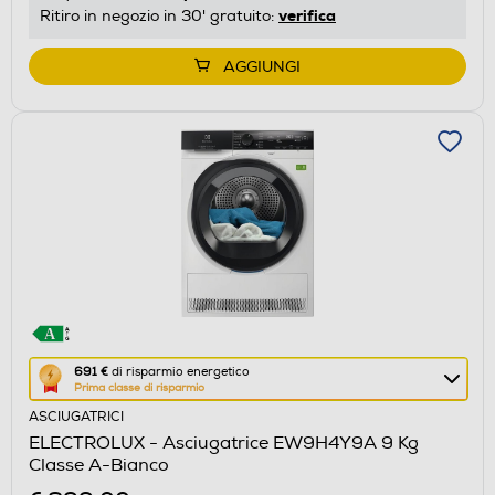
energetico
verifica
Ritiro in negozio in 30' gratuito:
di
Youreko.
AGGIUNGI
Questa
691 €
di risparmio energetico
Prima classe di risparmio
azione
ASCIUGATRICI
aprirà
ELECTROLUX - Asciugatrice EW9H4Y9A 9 Kg
il
Classe A-Bianco
Calcolatore