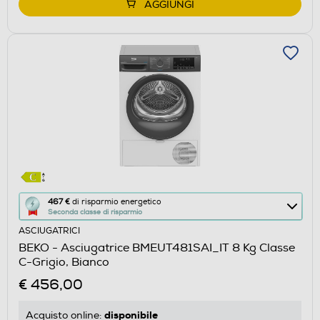
AGGIUNGI
Questa
467 €
di risparmio energetico
Seconda classe di risparmio
azione
ASCIUGATRICI
aprirà
BEKO - Asciugatrice BMEUT481SAI_IT 8 Kg Classe
il
C-Grigio, Bianco
Calcolatore
€ 456,00
di
risparmio
disponibile
Acquisto online: