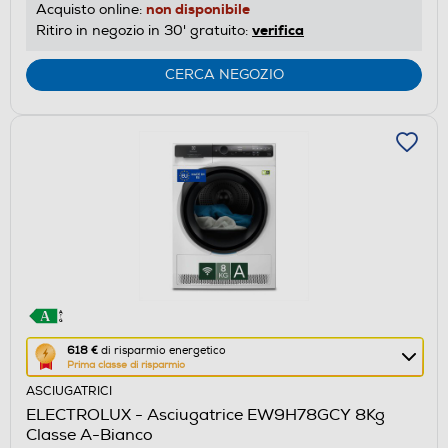
risparmio
non disponibile
Acquisto online:
energetico
verifica
Ritiro in negozio in 30' gratuito:
di
Youreko.
CERCA NEGOZIO
Questa
618 €
di risparmio energetico
Prima classe di risparmio
azione
ASCIUGATRICI
aprirà
ELECTROLUX - Asciugatrice EW9H78GCY 8Kg
il
Classe A-Bianco
Calcolatore