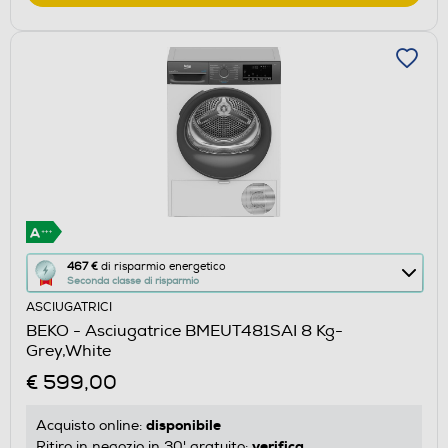
Questa
467 €
di risparmio energetico
Seconda classe di risparmio
azione
ASCIUGATRICI
aprirà
BEKO - Asciugatrice BMEUT481SAI 8 Kg-
il
Grey,White
Calcolatore
€ 599,00
di
risparmio
disponibile
Acquisto online:
energetico
verifica
Ritiro in negozio in 30' gratuito: