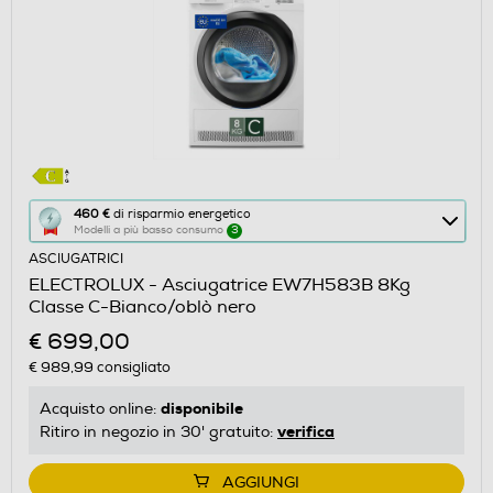
Questa
460 €
di risparmio energetico
Modelli a più basso consumo
3
azione
ASCIUGATRICI
aprirà
ELECTROLUX - Asciugatrice EW7H583B 8Kg
il
Classe C-Bianco/oblò nero
Calcolatore
€ 699,00
di
€ 989,99
consigliato
risparmio
energetico
disponibile
Acquisto online:
di
verifica
Ritiro in negozio in 30' gratuito:
Youreko.
AGGIUNGI