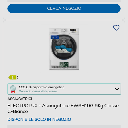
di
Youreko.
CERCA NEGOZIO
Questa
533 €
di risparmio energetico
Seconda classe di risparmio
azione
ASCIUGATRICI
aprirà
ELECTROLUX - Asciugatrice EW6H19G 9Kg Classe
il
C-Bianco
Calcolatore
DISPONIBILE SOLO IN NEGOZIO
di