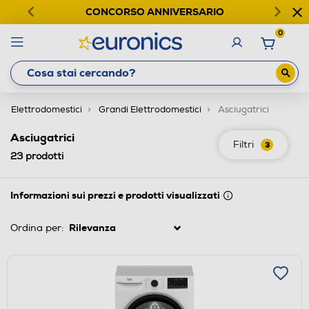
CONCORSO ANNIVERSARIO
0
Elettrodomestici
Grandi Elettrodomestici
Asciugatrici
Asciugatrici
Filtri
3
23
prodotti
Informazioni sui prezzi e prodotti visualizzati
Ordina per: