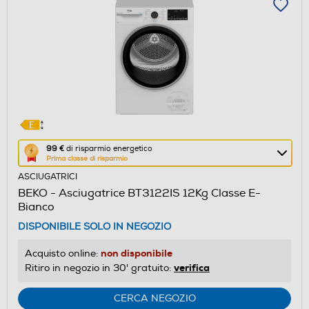
Questa
99 €
di risparmio energetico
Prima classe di risparmio
azione
ASCIUGATRICI
aprirà
BEKO - Asciugatrice BT3122IS 12Kg Classe E-
il
Bianco
Calcolatore
DISPONIBILE SOLO IN NEGOZIO
di
risparmio
non disponibile
Acquisto online:
energetico
verifica
Ritiro in negozio in 30' gratuito:
di
Youreko.
CERCA NEGOZIO