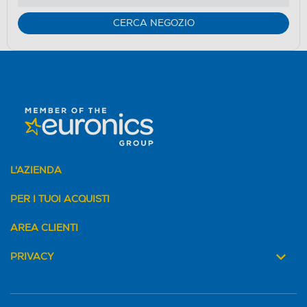
di
Youreko.
CERCA NEGOZIO
L'AZIENDA
PER I TUOI ACQUISTI
AREA CLIENTI
PRIVACY