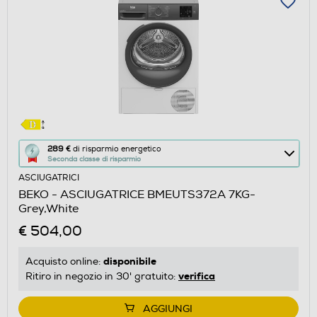
Questa
289 €
di risparmio energetico
Seconda classe di risparmio
azione
ASCIUGATRICI
aprirà
BEKO - ASCIUGATRICE BMEUTS372A 7KG-
il
Grey,White
Calcolatore
€ 504,00
di
risparmio
disponibile
Acquisto online:
energetico
verifica
Ritiro in negozio in 30' gratuito:
di
Youreko.
AGGIUNGI