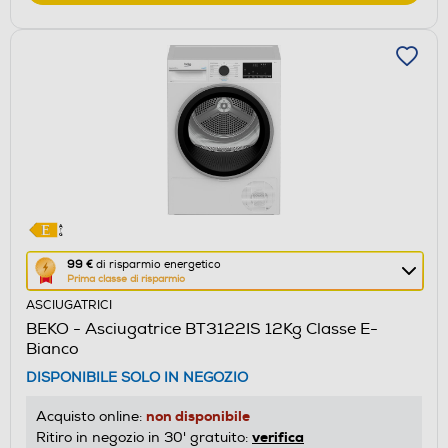
Questa
99 €
di risparmio energetico
Prima classe di risparmio
azione
ASCIUGATRICI
aprirà
BEKO - Asciugatrice BT3122IS 12Kg Classe E-
il
Bianco
Calcolatore
DISPONIBILE SOLO IN NEGOZIO
di
risparmio
non disponibile
Acquisto online:
energetico
verifica
Ritiro in negozio in 30' gratuito: