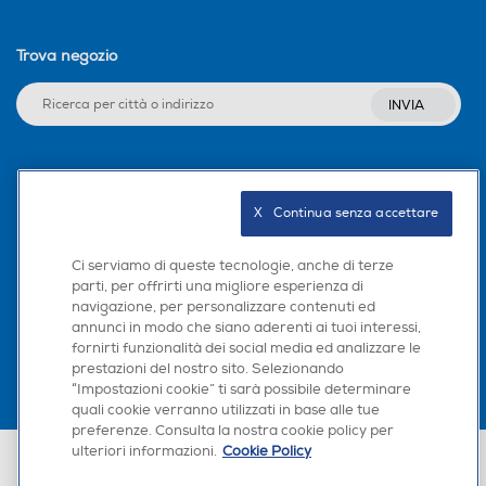
Trova negozio
INVIA
Seguici sui social
X   Continua senza accettare
Ci serviamo di queste tecnologie, anche di terze
parti, per offrirti una migliore esperienza di
Scarica la nostra app
navigazione, per personalizzare contenuti ed
annunci in modo che siano aderenti ai tuoi interessi,
fornirti funzionalità dei social media ed analizzare le
prestazioni del nostro sito. Selezionando
“Impostazioni cookie” ti sarà possibile determinare
×
quali cookie verranno utilizzati in base alle tue
Hai bisogno di un
preferenze. Consulta la nostra cookie policy per
suggerimento su cosa
ulteriori informazioni.
Cookie Policy
Euronics Italia SpA. Sede legale Via Montefeltro, 6/a 20156 Milano
acquistare?
Partita Iva, Codice Fiscale e iscrizione CCIAA Milano Monza Brianza Lodi