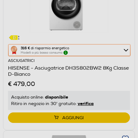
Questa
316 €
di risparmio energetico
Modelli a più basso consumo
1
azione
ASCIUGATRICI
aprirà
HISENSE - Asciugatrice DH3S802BW2 8Kg Classe
il
D-Bianco
Calcolatore
€ 479,00
di
risparmio
disponibile
Acquisto online:
energetico
verifica
Ritiro in negozio in 30' gratuito:
di
Youreko.
AGGIUNGI