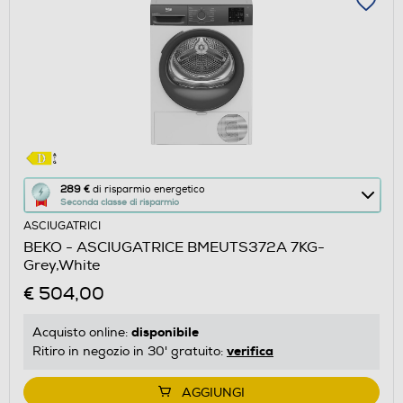
Questa
289 €
di risparmio energetico
Seconda classe di risparmio
azione
ASCIUGATRICI
aprirà
BEKO - ASCIUGATRICE BMEUTS372A 7KG-
il
Grey,White
Calcolatore
€ 504,00
di
risparmio
disponibile
Acquisto online:
energetico
verifica
Ritiro in negozio in 30' gratuito:
di
Youreko.
AGGIUNGI