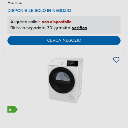
Bianco
Calcolatore
DISPONIBILE SOLO IN NEGOZIO
di
risparmio
non disponibile
Acquisto online:
energetico
verifica
Ritiro in negozio in 30' gratuito:
di
Youreko.
CERCA NEGOZIO