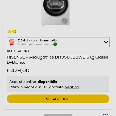
Questa
316 €
di risparmio energetico
Modelli a più basso consumo
1
azione
ASCIUGATRICI
aprirà
HISENSE - Asciugatrice DH3S802BW2 8Kg Classe
il
D-Bianco
Calcolatore
€ 479,00
di
risparmio
disponibile
Acquisto online:
energetico
verifica
Ritiro in negozio in 30' gratuito:
di
Youreko.
AGGIUNGI