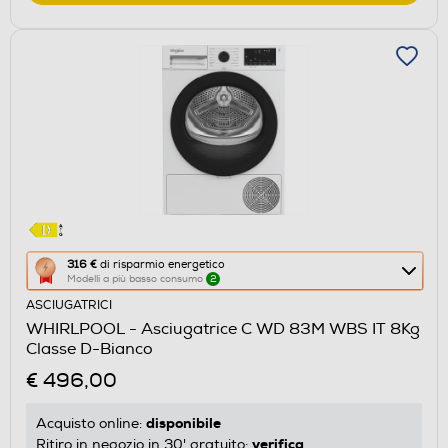
Questa
316 €
di risparmio energetico
Modelli a più basso consumo
2
azione
ASCIUGATRICI
aprirà
WHIRLPOOL - Asciugatrice C WD 83M WBS IT 8Kg
il
Classe D-Bianco
Calcolatore
€ 496,00
di
risparmio
disponibile
Acquisto online:
energetico
verifica
Ritiro in negozio in 30' gratuito: