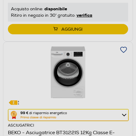
disponibile
Acquisto online:
verifica
Ritiro in negozio in 30' gratuito:
AGGIUNGI
Questa
99 €
di risparmio energetico
Prima classe di risparmio
azione
ASCIUGATRICI
aprirà
BEKO - Asciugatrice BT3122IS 12Kg Classe E-
il