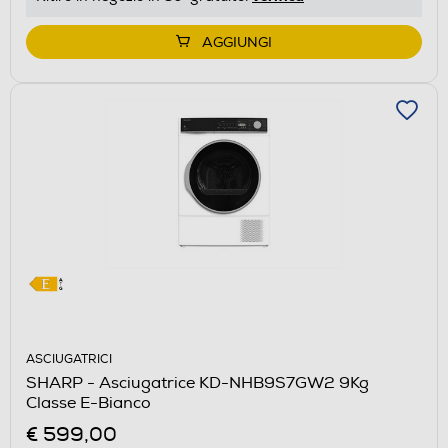
di
Youreko.
AGGIUNGI
ASCIUGATRICI
SHARP - Asciugatrice KD-NHB9S7GW2 9Kg
Classe E-Bianco
€ 599,00